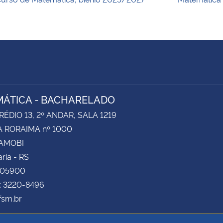
ÁTICA - BACHARELADO
RÉDIO 13, 2º ANDAR, SALA 1219
 RORAIMA nº 1000
CAMOBI
ria - RS
105900
e: 3220-8496
sm.br