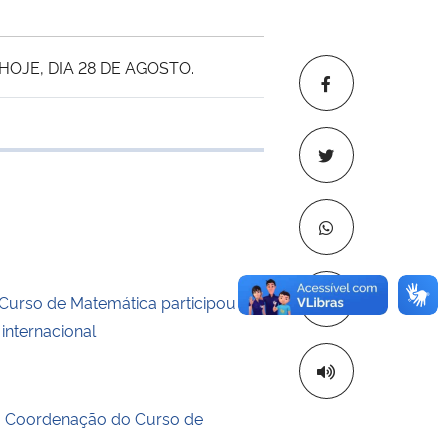
OJE, DIA 28 DE AGOSTO.
 transferência
Copiar para áre
Curso de Matemática participou de
internacional
a Coordenação do Curso de