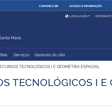
COMUNICA BR
ACESSO À INFORMAÇÃO
Ministério da Defesa
Ministério das Relações
Mini
IR
LANGUAGES
INTERNATI
Exteriores
PARA
O
Ministério da Cidadania
Ministério da Saúde
Mini
CONTEÚDO
Santa Maria
Úteis
Serviços
Gestores do sítio
Ministério do
Controladoria-Geral da
Mini
Desenvolvimento Regional
União
Famí
ECURSOS TECNOLÓGICOS I E GEOMETRIA ESPACIAL
Hum
S TECNOLÓGICOS I E
Advocacia-Geral da União
Banco Central do Brasil
Plan