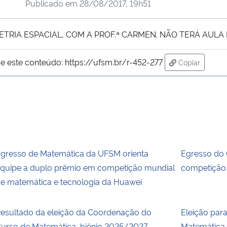
Publicado em
28/08/2017, 19h51
RIA ESPACIAL, COM A PROF.ª CARMEN. NÃO TERÁ AULA H
e este conteúdo:
https://ufsm.br/r-452-277
Copiar
para área de
gresso de Matemática da UFSM orienta
Egresso do 
quipe a duplo prêmio em competição mundial
competição 
e matemática e tecnologia da Huawei
esultado da eleição da Coordenação do
Eleição par
urso de Matemática, biênio 2025/2027
Matemática