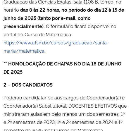
Graduação das Ciências Exatas, sala 1108 B, térreo, no
horário
das 8 às 22 horas, no período
do dia
12 à 15 de
Secretaria-Geral
junho de 20
25 (tanto por e-mail, como
presencialmente).
O formulário ficará disponível no
Secretaria de Governo
portal do Curso de Matemática
https://www.ufsm.br/cursos/graduacao/santa-
Gabinete de Segurança Institucional
maria/matematica
.
Advocacia-Geral da União
** HOMOLOGAÇÃO DE CHAPAS NO DIA 16 DE JUNHO
DE 2025
Banco Central do Brasil
2 – DOS CANDIDATOS
Planalto
Poderão candidatar-se aos cargos de Coordenador(a) e
Coordenador(a) Substituto(a), DOCENTES EFETIVOS que
ministraram aulas em pelo menos um dos semestres: 1º
e 2º semestres de 2023, 1º e 2º semestres de 2024 e 1º
semestre de 2025, nos Cursos de Matemática