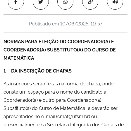
Copiar para área 
Ministério da Cidadania
Ministério da Saúde
Publicado em
10/06/2025, 11h57
Ministério de Minas e Energia
NORMAS PARA ELEIÇÃO DO COORDENADOR(A) E
COORDENADOR(A) SUBSTITUTO(A) DO CURSO DE
Ministério da Ciência, Tecnologia, Inovações e Comunicações
MATEMÁTICA
Ministério do Meio Ambiente
1 – DA INSCRIÇÃO DE CHAPAS
Ministério do Turismo
As inscrições serão feitas na forma de chapa, onde
conste um espaço para o nome do candidato à
Ministério do Desenvolvimento Regional
Coordenador(a) e outro para Coordenador(a)
Substituto(a) do Curso de Matemática, e deverão ser
Controladoria-Geral da União
apresentados no e-mail (cmat@ufsm.br) ou
presencialmente na Secretaria Integrada dos Cursos de
Ministério da Mulher, da Família e dos Direitos Humanos