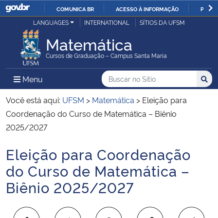
COMUNICA BR
ACESSO À INFORMAÇÃO
PARTI
Casa Civil
LANGUAGES
INTERNATIONAL
SÍTIOS DA UFSM
IR
PARA
Matemática
Ministério da Justiça e Segurança Pública
O
Cursos de Graduação – Campus Santa Maria
CONTEÚDO
Ministério da Defesa
Buscar no no Sítio
Busca
Busca:
Menu Principal do Sítio
Menu
Busc
Ministério das Relações Exteriores
Você está aqui:
UFSM
>
Matemática
>
Eleição para
Coordenação do Curso de Matemática – Biênio
Ministério da Economia
2025/2027
Eleição para Coordenação
Ministério da Infraestrutura
Início do conteúdo
do Curso de Matemática –
Ministério da Agricultura, Pecuária e Abastecimento
Biênio 2025/2027
Ministério da Educação