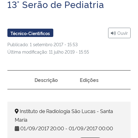
13° Serão de Pediatria
Ministério da Cidadania
Ministério da Saúde
Ouvir
Técnico-Científicos
Ministério de Minas e Energia
Publicado: 1 setembro 2017 - 15:53
Última modificação: 11 julho 2019 - 15:55
Ministério da Ciência, Tecnologia, Inovações e Comunicações
Ministério do Meio Ambiente
Descrição
Edições
Ministério do Turismo
Ministério do Desenvolvimento Regional
Instituto de Radiologia São Lucas - Santa
Maria
Controladoria-Geral da União
01/09/2017 20:00 - 01/09/2017 00:00
Ministério da Mulher, da Família e dos Direitos Humanos