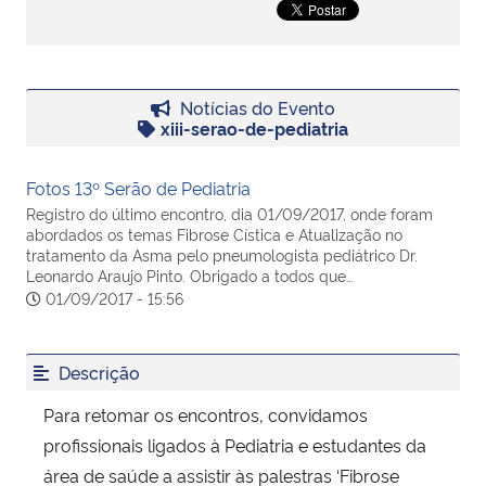
Secretaria-Geral
Notícias do Evento
Secretaria de Governo
xiii-serao-de-pediatria
Gabinete de Segurança Institucional
Fotos 13º Serão de Pediatria
Registro do último encontro, dia 01/09/2017, onde foram
Advocacia-Geral da União
abordados os temas Fibrose Cística e Atualização no
tratamento da Asma pelo pneumologista pediátrico Dr.
Leonardo Araujo Pinto. Obrigado a todos que…
Banco Central do Brasil
01/09/2017 - 15:56
Planalto
Descrição
Para retomar os encontros, convidamos
profissionais ligados à Pediatria e estudantes da
área de saúde a assistir às palestras ‘Fibrose