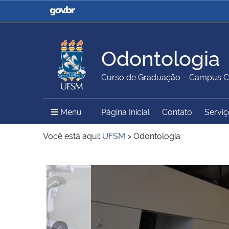
Casa Civil
Ministério da Justiça e
Segurança Pública
Odontologia
Ministério da Agricultura,
Ministério da Educação
Curso de Graduação – Campus C
Pecuária e Abastecimento
Menu Principal do Sítio
Menu
Página Inicial
Contato
Serviç
Ministério do Meio Ambiente
Ministério do Turismo
Você está aqui:
UFSM
>
Odontologia
Início do conteúdo
Secretaria de Governo
Gabinete de Segurança
Institucional