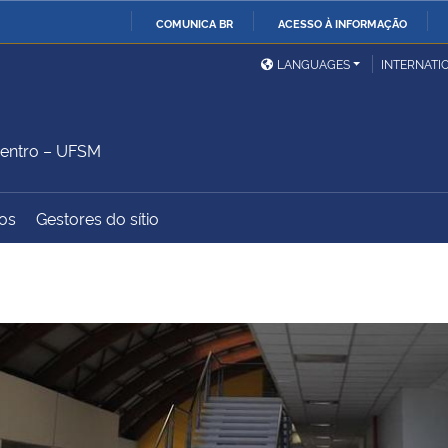
COMUNICA BR
ACESSO À INFORMAÇÃO
Ministério da Defesa
Ministério das Relações
Mini
IR
LANGUAGES
INTERNATI
Exteriores
PARA
O
Ministério da Cidadania
Ministério da Saúde
Mini
CONTEÚDO
entro – UFSM
os
Gestores do sítio
Ministério do
Controladoria-Geral da
Mini
Desenvolvimento Regional
União
Famí
Hum
Advocacia-Geral da União
Banco Central do Brasil
Plan