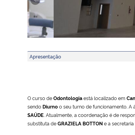
Previous
banner 3
banner 2
Apresentação
banner 1
O curso de
Odontologia
está localizado em
Ca
sendo
Diurno
o seu turno de funcionamento. A 
SAÚDE
. Atualmente, a coordenação é de respo
substituta de
GRAZIELA BOTTON
e a secretari