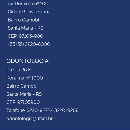
Av. Roraima nº 1000
Cidade Universitária
Secretaria-Geral
Bairro Camobi
Santa Maria - RS
Secretaria de Governo
CEP: 97105-900
+55 (55) 3220-8000
Gabinete de Segurança Institucional
ODONTOLOGIA
Advocacia-Geral da União
Prédio 26 F
Banco Central do Brasil
Roraima nº 1000
Bairro Camobi
Planalto
Santa Maria - RS
CEP: 97105900
Telefone: 3220-9272/ 3220-9268
odontologia@ufsm.br