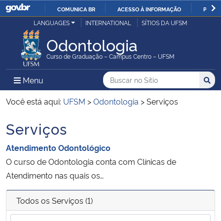
COMUNICA BR
ACESSO À INFORMAÇÃO
PARTI
Casa Civil
LANGUAGES
INTERNATIONAL
SÍTIOS DA UFSM
IR
PARA
Odontologia
Ministério da Justiça e Segurança Pública
O
Curso de Graduação – Campus Centro – UFSM
CONTEÚDO
Ministério da Defesa
Buscar no no Sítio
Busca
Busca:
Menu Principal do Sítio
Menu
Busc
Ministério das Relações Exteriores
Você está aqui:
UFSM
>
Odontologia
>
Serviços
Serviços
Ministério da Economia
Atendimento Odontológico
Ministério da Infraestrutura
O curso de Odontologia conta com Clínicas de
Atendimento nas quais os…
Ministério da Agricultura, Pecuária e Abastecimento
Todos os Serviços (1)
Ministério da Educação