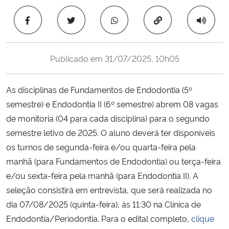
Ministério da Cidadania
Copiar para área 
Ministério da Saúde
Publicado em
31/07/2025, 10h05
Ministério de Minas e Energia
As disciplinas de Fundamentos de Endodontia (5º
Ministério da Ciência, Tecnologia, Inovações e Comunicações
semestre) e Endodontia II (6º semestre) abrem 08 vagas
de monitoria (04 para cada disciplina) para o segundo
Ministério do Meio Ambiente
semestre letivo de 2025. O aluno deverá ter disponíveis
Ministério do Turismo
os turnos de segunda-feira e/ou quarta-feira pela
manhã (para Fundamentos de Endodontia) ou terça-feira
Ministério do Desenvolvimento Regional
e/ou sexta-feira pela manhã (para Endodontia II). A
seleção consistirá em entrevista, que será realizada no
Controladoria-Geral da União
dia 07/08/2025 (quinta-feira), às 11:30 na Clínica de
Endodontia/Periodontia. Para o edital completo,
clique
Ministério da Mulher, da Família e dos Direitos Humanos