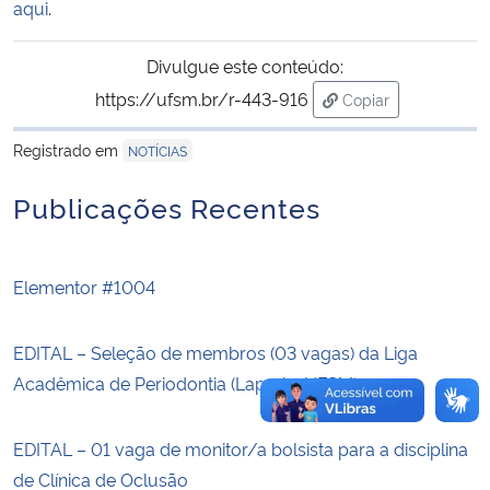
aqui
.
Secretaria-Geral
Divulgue este conteúdo:
https://ufsm.br/r-443-916
Copiar
Secretaria de Governo
para área de trans
Registrado em
NOTÍCIAS
Gabinete de Segurança Institucional
Publicações Recentes
Advocacia-Geral da União
Banco Central do Brasil
Elementor #1004
Planalto
EDITAL – Seleção de membros (03 vagas) da Liga
Acadêmica de Periodontia (Laperio-UFSM)
EDITAL – 01 vaga de monitor/a bolsista para a disciplina
de Clínica de Oclusão