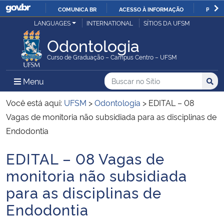
COMUNICA BR
ACESSO À INFORMAÇÃO
PARTI
Casa Civil
LANGUAGES
INTERNATIONAL
SÍTIOS DA UFSM
IR
PARA
Odontologia
Ministério da Justiça e Segurança Pública
O
Curso de Graduação – Campus Centro – UFSM
CONTEÚDO
Ministério da Defesa
Buscar no no Sítio
Busca
Busca:
Menu Principal do Sítio
Menu
Busc
Ministério das Relações Exteriores
Você está aqui:
UFSM
>
Odontologia
>
EDITAL – 08
Vagas de monitoria não subsidiada para as disciplinas de
Ministério da Economia
Endodontia
EDITAL – 08 Vagas de
Ministério da Infraestrutura
Início do conteúdo
monitoria não subsidiada
Ministério da Agricultura, Pecuária e Abastecimento
para as disciplinas de
Endodontia
Ministério da Educação