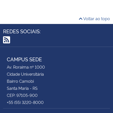
Secretaria-Geral
Voltar ao topo
Secretaria de Governo
REDES SOCIAIS:
Gabinete de Segurança Institucional
RSS
Advocacia-Geral da União
CAMPUS SEDE
Banco Central do Brasil
Av. Roraima nº 1000
Cidade Universitária
Planalto
Bairro Camobi
Santa Maria - RS
CEP: 97105-900
+55 (55) 3220-8000