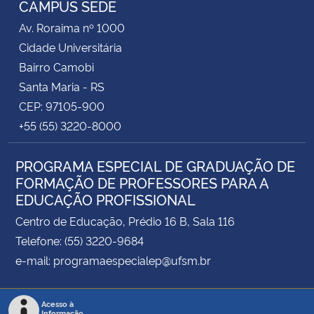
CAMPUS SEDE
Av. Roraima nº 1000
Secretaria-Geral
Cidade Universitária
Bairro Camobi
Secretaria de Governo
Santa Maria - RS
CEP: 97105-900
Gabinete de Segurança Institucional
+55 (55) 3220-8000
Advocacia-Geral da União
PROGRAMA ESPECIAL DE GRADUAÇÃO DE
FORMAÇÃO DE PROFESSORES PARA A
Banco Central do Brasil
EDUCAÇÃO PROFISSIONAL
Planalto
Centro de Educação, Prédio 16 B, Sala 116
Telefone: (55) 3220-9684
e-mail: programaespecialep@ufsm.br
Acesso à
Informação