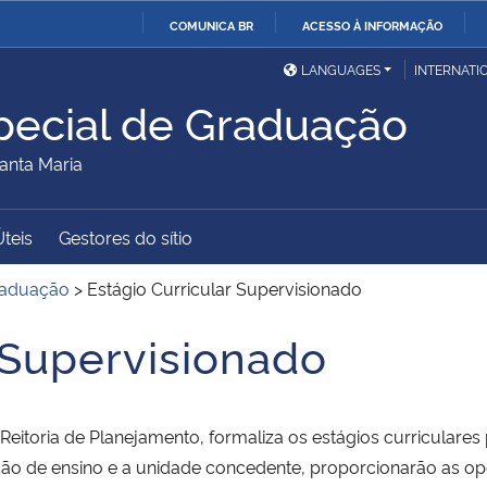
COMUNICA BR
ACESSO À INFORMAÇÃO
Ministério da Defesa
Ministério das Relações
Mini
IR
LANGUAGES
INTERNATI
Exteriores
PARA
ecial de Graduação
O
Ministério da Cidadania
Ministério da Saúde
Mini
CONTEÚDO
anta Maria
Úteis
Gestores do sítio
Ministério do
Controladoria-Geral da
Mini
Desenvolvimento Regional
União
Famí
raduação
>
Estágio Curricular Supervisionado
Hum
 Supervisionado
Advocacia-Geral da União
Banco Central do Brasil
Plan
Reitoria de Planejamento, formaliza os estágios curriculare
uição de ensino e a unidade concedente, proporcionarão as op