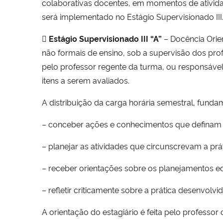
colaborativas docentes, em momentos de atividad
será implementado no Estágio Supervisionado III

Estágio Supervisionado III “A”
– Docência Orien
não formais de ensino, sob a supervisão dos pr
pelo professor regente da turma, ou responsável
itens a serem avaliados.
A distribuição da carga horária semestral, fund
– conceber ações e conhecimentos que definam a
– planejar as atividades que circunscrevam a prá
– receber orientações sobre os planejamentos ed
– refletir criticamente sobre a prática desenvolv
A orientação do estagiário é feita pelo professor