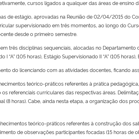
tivamente, cursos ligados a qualquer das áreas de ensino d
s de estágio, aprovadas na Reunião de 02/04/2015 do Con
rricular supervisionado em três momentos, ao longo do Curs
ente desde o primeiro semestre.
do em três disciplinas sequenciais, alocadas no Departamen
 I “A” (105 horas), Estágio Supervisionado II “A” (105 horas), 
imento do licenciando com as atividades docentes, ficando a
cimentos teórico-práticos referentes à prática pedagógica,
s referenciais curriculares das respectivas áreas. Delimita
al (8 horas). Cabe, ainda nesta etapa, a organização dos pr
ecimentos teórico-práticos referentes à construção dos sa
ento de observações participantes focadas (15 horas de o