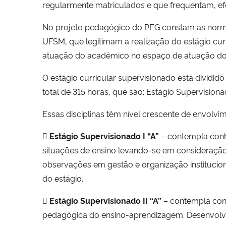
regularmente matriculados e que frequentam, efe
No projeto pedagógico do PEG constam as norma
UFSM, que legitimam a realização do estágio cu
atuação do acadêmico no espaço de atuação doc
O estágio curricular supervisionado está dividi
total de 315 horas, que são: Estágio Supervisionado
Essas disciplinas têm nível crescente de envolv

Estágio Supervisionado I “A”
– contempla conhe
situações de ensino levando-se em consideração o
observações em gestão e organização institucion
do estágio.

Estágio Supervisionado II “A”
– contempla conh
pedagógica do ensino-aprendizagem. Desenvolvim