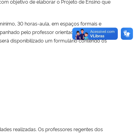
com objetivo de elaborar o Projeto de Ensino que
o mínimo, 30 horas-aula, em espaços formais e
ompanhado pelo professor orientador da UFSM e
será disponibilizado um formulário contendo os
idades realizadas. Os professores regentes dos