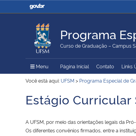
Casa Civil
Ministério da Justiça e
Segurança Pública
Programa Esp
Ministério da Agricultura,
Ministério da Educação
Curso de Graduação – Campus S
Pecuária e Abastecimento
Menu Principal do Sítio
Menu
Página Inicial
Contato
Links 
Ministério do Meio Ambiente
Ministério do Turismo
Você está aqui:
UFSM
>
Programa Especial de G
Estágio Curricular
Início do conteúdo
Secretaria de Governo
Gabinete de Segurança
Institucional
A UFSM, por meio das orientações legais da Pró-
Os diferentes convênios firmados, entre a instit