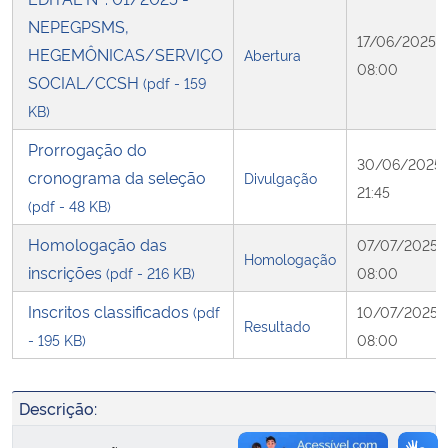
NEPEGPSMS,
17/06/2025
Secretaria-Geral
HEGEMÔNICAS/SERVIÇO
Abertura
08:00
SOCIAL/CCSH
(pdf - 159
Secretaria de Governo
KB)
Prorrogação do
Gabinete de Segurança Institucional
30/06/2025
cronograma da seleção
Divulgação
21:45
Advocacia-Geral da União
(pdf - 48 KB)
Homologação das
07/07/2025
Banco Central do Brasil
Homologação
inscrições
(pdf - 216 KB)
08:00
Inscritos classificados
Planalto
(pdf
10/07/2025
Resultado
- 195 KB)
08:00
Descrição: