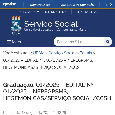
COMUNICA BR
ACESSO À INFORMAÇÃO
PARTI
Casa Civil
LANGUAGES
INTERNATIONAL
SÍTIOS DA UFSM
IR
PARA
Serviço Social
Ministério da Justiça e Segurança Pública
O
Curso de Graduação – Campus Santa Maria
CONTEÚDO
Ministério da Defesa
Buscar no no Sítio
Busca
Busca:
Menu Principal do Sítio
Menu
Busc
Ministério das Relações Exteriores
Você está aqui:
UFSM
>
Serviço Social
>
Editais
>
01/2025 – EDITAL Nº. 01/2025 – NEPEGPSMS,
Ministério da Economia
HEGEMÔNICAS/SERVIÇO SOCIAL/CCSH
Ministério da Infraestrutura
Início do conteúdo
Graduação:
01/2025 – EDITAL Nº.
01/2025 – NEPEGPSMS,
Ministério da Agricultura, Pecuária e Abastecimento
HEGEMÔNICAS/SERVIÇO SOCIAL/CCSH
Ministério da Educação
Publicado:
17 de jun de 2025 às 13:26