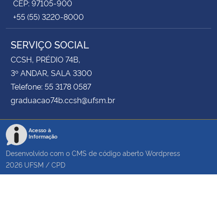
CEP: 97105-900
+55 (55) 3220-8000
SERVIÇO SOCIAL
CCSH, PRÉDIO 74B,
3º ANDAR, SALA 3300
Telefone: 55 3178 0587
graduacao74b.ccsh@ufsm.br
Acesso à
Informação
Desenvolvido com o CMS de código aberto
Wordpress
2026
UFSM
/
CPD