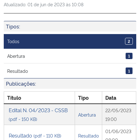
Atualizado:
01 de jun de 2023 às 10:08
Ministério da Cidadania
Ministério da Saúde
Tipos:
Ministério de Minas e Energia
Todos
2
Ministério da Ciência, Tecnologia, Inovações e Comunicações
Abertura
1
Resultado
1
Ministério do Meio Ambiente
Publicações:
Ministério do Turismo
Título
Tipo
Data
Ministério do Desenvolvimento Regional
Edital N. 04/2023 - CSSB
22/05/2023
Abertura
(pdf - 150 KB)
19:00
Controladoria-Geral da União
01/06/2023
Resultado
(pdf - 110 KB)
Resultado
Ministério da Mulher, da Família e dos Direitos Humanos
08:00