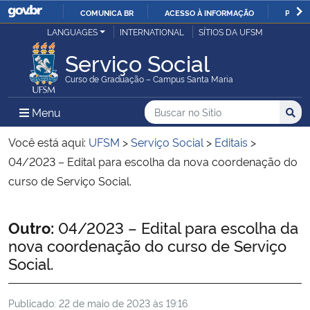
COMUNICA BR
ACESSO À INFORMAÇÃO
PARTI
Casa Civil
LANGUAGES
INTERNATIONAL
SÍTIOS DA UFSM
IR
PARA
Serviço Social
Ministério da Justiça e Segurança Pública
O
Curso de Graduação – Campus Santa Maria
CONTEÚDO
Ministério da Defesa
Buscar no no Sítio
Busca
Busca:
Menu Principal do Sítio
Menu
Busc
Ministério das Relações Exteriores
Você está aqui:
UFSM
>
Serviço Social
>
Editais
>
04/2023 – Edital para escolha da nova coordenação do
Ministério da Economia
curso de Serviço Social.
Ministério da Infraestrutura
Início do conteúdo
Outro:
04/2023 – Edital para escolha da
nova coordenação do curso de Serviço
Ministério da Agricultura, Pecuária e Abastecimento
Social.
Ministério da Educação
Publicado:
22 de maio de 2023 às 19:16