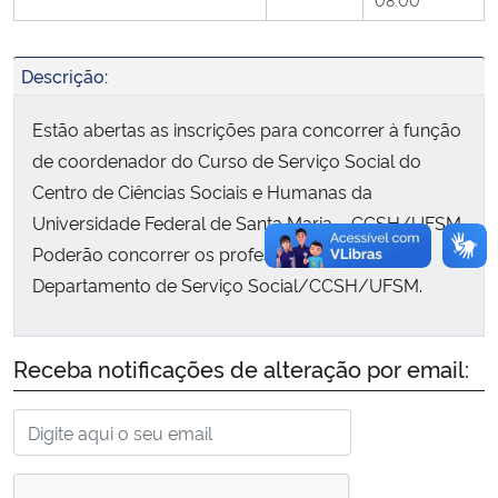
Secretaria-Geral
Descrição:
Secretaria de Governo
Estão abertas as inscrições para concorrer à função
de coordenador do Curso de Serviço Social do
Gabinete de Segurança Institucional
Centro de Ciências Sociais e Humanas da
Universidade Federal de Santa Maria – CCSH/UFSM.
Advocacia-Geral da União
Poderão concorrer os professores lotados no
Departamento de Serviço Social/CCSH/UFSM.
Banco Central do Brasil
Planalto
Receba notificações de alteração por email: