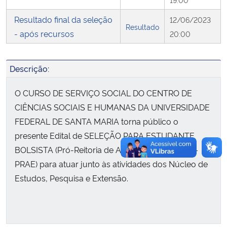
Resultado final da seleção
12/06/2023
Secretaria-Geral
Resultado
- após recursos
20:00
Secretaria de Governo
Descrição:
Gabinete de Segurança Institucional
O CURSO DE SERVIÇO SOCIAL DO CENTRO DE
Advocacia-Geral da União
CIÊNCIAS SOCIAIS E HUMANAS DA UNIVERSIDADE
FEDERAL DE SANTA MARIA torna público o
Banco Central do Brasil
presente Edital de SELEÇÃO PARA ESTUDANTE
BOLSISTA (Pró-Reitoria de Assuntos Estudantis –
Planalto
PRAE) para atuar junto às atividades dos Núcleo de
Estudos, Pesquisa e Extensão.