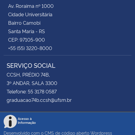
Av. Roraima nº 1000
Cidade Universitária
Bairro Camobi
Santa Maria - RS
CEP: 97105-900
+55 (55) 3220-8000
SERVIÇO SOCIAL
CCSH, PRÉDIO 74B,
3º ANDAR, SALA 3300
Telefone: 55 3178 0587
graduacao74b.ccsh@ufsm.br
Acesso à
Informação
Desenvolvido com o CMS de código aberto
Wordpress