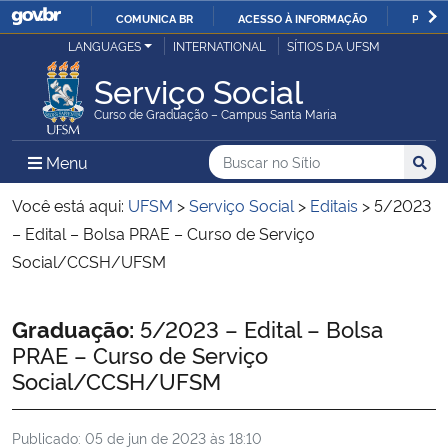
COMUNICA BR
ACESSO À INFORMAÇÃO
PARTI
Casa Civil
LANGUAGES
INTERNATIONAL
SÍTIOS DA UFSM
IR
PARA
Serviço Social
Ministério da Justiça e Segurança Pública
O
Curso de Graduação – Campus Santa Maria
CONTEÚDO
Ministério da Defesa
Buscar no no Sítio
Busca
Busca:
Menu Principal do Sítio
Menu
Busc
Ministério das Relações Exteriores
Você está aqui:
UFSM
>
Serviço Social
>
Editais
>
5/2023
– Edital – Bolsa PRAE – Curso de Serviço
Ministério da Economia
Social/CCSH/UFSM
Ministério da Infraestrutura
Início do conteúdo
Graduação:
5/2023 – Edital – Bolsa
PRAE – Curso de Serviço
Ministério da Agricultura, Pecuária e Abastecimento
Social/CCSH/UFSM
Ministério da Educação
Publicado:
05 de jun de 2023 às 18:10