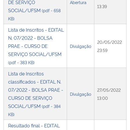
DE SERVIÇO
Abertura
13:39
SOCIAL/UFSM
(pdf - 658
Secretaria-Geral
KB)
Secretaria de Governo
Lista de Inscritos - EDITAL
N. 07/2022 - BOLSA
20/05/2022
Gabinete de Segurança Institucional
PRAE - CURSO DE
Divulgação
23:59
SERVIÇO SOCIAL/UFSM
Advocacia-Geral da União
(pdf - 383 KB)
Lista de Inscritos
Banco Central do Brasil
classificados - EDITAL N.
07/2022 - BOLSA PRAE -
27/05/2022
Planalto
Divulgação
CURSO DE SERVIÇO
13:00
SOCIAL/UFSM
(pdf - 384
KB)
Resultado final - EDITAL