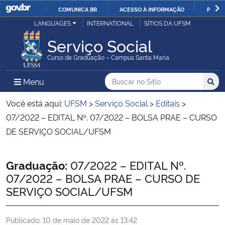
COMUNICA BR
ACESSO À INFORMAÇÃO
PARTI
Casa Civil
LANGUAGES
INTERNATIONAL
SÍTIOS DA UFSM
IR
PARA
Serviço Social
Ministério da Justiça e Segurança Pública
O
Curso de Graduação – Campus Santa Maria
CONTEÚDO
Ministério da Defesa
Buscar no no Sítio
Busca
Busca:
Menu Principal do Sítio
Menu
Busc
Ministério das Relações Exteriores
Você está aqui:
UFSM
>
Serviço Social
>
Editais
>
07/2022 – EDITAL Nº. 07/2022 – BOLSA PRAE – CURSO
Ministério da Economia
DE SERVIÇO SOCIAL/UFSM
Ministério da Infraestrutura
Início do conteúdo
Graduação:
07/2022 – EDITAL Nº.
07/2022 – BOLSA PRAE – CURSO DE
Ministério da Agricultura, Pecuária e Abastecimento
SERVIÇO SOCIAL/UFSM
Ministério da Educação
Publicado:
10 de maio de 2022 às 13:42