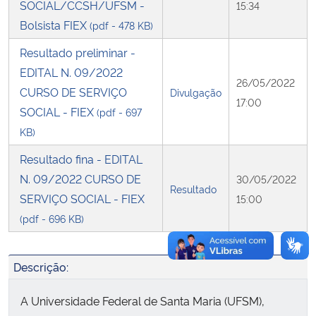
SOCIAL/CCSH/UFSM -
15:34
Bolsista FIEX
(pdf - 478 KB)
Secretaria-Geral
Resultado preliminar -
Secretaria de Governo
EDITAL N. 09/2022
26/05/2022
CURSO DE SERVIÇO
Divulgação
17:00
Gabinete de Segurança Institucional
SOCIAL - FIEX
(pdf - 697
KB)
Advocacia-Geral da União
Resultado fina - EDITAL
N. 09/2022 CURSO DE
30/05/2022
Banco Central do Brasil
Resultado
SERVIÇO SOCIAL - FIEX
15:00
(pdf - 696 KB)
Planalto
Descrição:
A Universidade Federal de Santa Maria (UFSM),