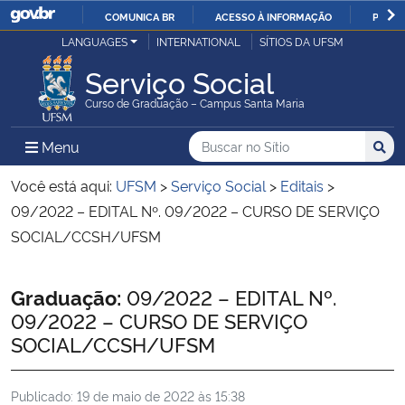
COMUNICA BR
ACESSO À INFORMAÇÃO
PARTI
Casa Civil
LANGUAGES
INTERNATIONAL
SÍTIOS DA UFSM
IR
PARA
Serviço Social
Ministério da Justiça e Segurança Pública
O
Curso de Graduação – Campus Santa Maria
CONTEÚDO
Ministério da Defesa
Buscar no no Sítio
Busca
Busca:
Menu Principal do Sítio
Menu
Busc
Ministério das Relações Exteriores
Você está aqui:
UFSM
>
Serviço Social
>
Editais
>
09/2022 – EDITAL Nº. 09/2022 – CURSO DE SERVIÇO
Ministério da Economia
SOCIAL/CCSH/UFSM
Ministério da Infraestrutura
Início do conteúdo
Graduação:
09/2022 – EDITAL Nº.
09/2022 – CURSO DE SERVIÇO
Ministério da Agricultura, Pecuária e Abastecimento
SOCIAL/CCSH/UFSM
Ministério da Educação
Publicado:
19 de maio de 2022 às 15:38