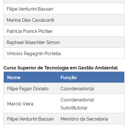
Ministério da Cidadania
Filipe Venturini Bassan
Marina Dias Cavalcanti
Ministério da Saúde
Patrícia Franck Pichler
Ministério de Minas e Energia
Raphael Waechter Simon
Ministério da Ciência, Tecnologia, Inovações e Comunicações
Vinicios Ragagnin Portella
Ministério do Meio Ambiente
Curso Superior de Tecnologia em Gestão Ambiental
Nome
Função
Ministério do Turismo
Filipe Fagan Donato
Coordenador(a)
Ministério do Desenvolvimento Regional
Coordenador(a)
Marcio Viera
Substituto(a)
Controladoria-Geral da União
Filipe Venturini Bassan
Membro da Secretaria
Ministério da Mulher, da Família e dos Direitos Humanos