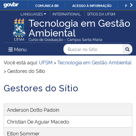
COMUNICA BR
ACESSO À INFORMAÇÃO
PARTI
Casa Civil
LANGUAGES
INTERNATIONAL
SÍTIOS DA UFSM
IR
Tecnologia em Gestão
PARA
Ambiental
Ministério da Justiça e Segurança Pública
O
Curso de Graduação – Campus Santa Maria
CONTEÚDO
Ministério da Defesa
Buscar no no Sítio
Busca
Busca:
Menu Principal do Sítio
Menu
Busc
Ministério das Relações Exteriores
Você está aqui:
UFSM
>
Tecnologia em Gestão Ambiental
>
Gestores do Sítio
Ministério da Economia
Gestores do Sítio
Início do conteúdo
Ministério da Infraestrutura
Anderson Dotto Padoin
Ministério da Agricultura, Pecuária e Abastecimento
Christian De Aguiar Macedo
Ministério da Educação
Elton Sommer