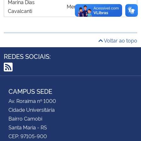
Marina Dias
Membro da Secretaria
Cavalcanti
Secretaria-Geral
Secretaria de Governo
Voltar ao topo
Gabinete de Segurança Institucional
REDES SOCIAIS:
Advocacia-Geral da União
RSS
Banco Central do Brasil
CAMPUS SEDE
Planalto
Av. Roraima nº 1000
Cidade Universitária
Bairro Camobi
Santa Maria - RS
CEP: 97105-900