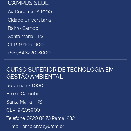
CAMPUS SEDE
Av. Roraima nº 1000
Secretaria-Geral
Cidade Universitária
Bairro Camobi
Secretaria de Governo
Santa Maria - RS
CEP: 97105-900
Gabinete de Segurança Institucional
+55 (55) 3220-8000
Advocacia-Geral da União
CURSO SUPERIOR DE TECNOLOGIA EM
GESTÃO AMBIENTAL
Banco Central do Brasil
Roraima nº 1000
Planalto
Bairro Camobi
Santa Maria - RS
CEP: 97105900
Telefone: 3220 82 73 Ramal 232
E-mail: ambiental@ufsm.br