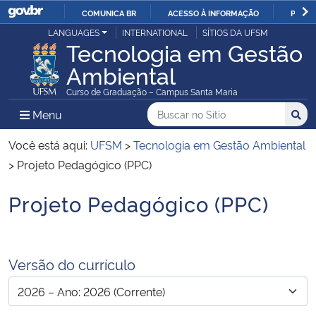
COMUNICA BR
ACESSO À INFORMAÇÃO
PARTI
Casa Civil
LANGUAGES
INTERNATIONAL
SÍTIOS DA UFSM
IR
Tecnologia em Gestão
PARA
Ambiental
Ministério da Justiça e Segurança Pública
O
Curso de Graduação – Campus Santa Maria
CONTEÚDO
Ministério da Defesa
Buscar no no Sítio
Busca
Busca:
Menu Principal do Sítio
Menu
Busc
Ministério das Relações Exteriores
Você está aqui:
UFSM
>
Tecnologia em Gestão Ambiental
>
Projeto Pedagógico (PPC)
Ministério da Economia
Projeto Pedagógico (PPC)
Início do conteúdo
Ministério da Infraestrutura
Ministério da Agricultura, Pecuária e Abastecimento
Versão do currículo
Ministério da Educação