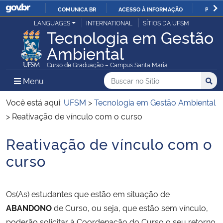
COMUNICA BR
ACESSO À INFORMAÇÃO
PARTI
Casa Civil
LANGUAGES
INTERNATIONAL
SÍTIOS DA UFSM
IR
Tecnologia em Gestão
PARA
Ambiental
Ministério da Justiça e Segurança Pública
O
Curso de Graduação – Campus Santa Maria
CONTEÚDO
Ministério da Defesa
Buscar no no Sítio
Busca
Busca:
Menu Principal do Sítio
Menu
Busc
Ministério das Relações Exteriores
Você está aqui:
UFSM
>
Tecnologia em Gestão Ambiental
>
Reativação de vínculo com o curso
Ministério da Economia
Reativação de vínculo com o
Início do conteúdo
Ministério da Infraestrutura
curso
Ministério da Agricultura, Pecuária e Abastecimento
Os(As) estudantes que estão em situação de
Ministério da Educação
ABANDONO
de Curso, ou seja, que estão sem vínculo,
poderão solicitar à Coordenação do Curso o seu retorno