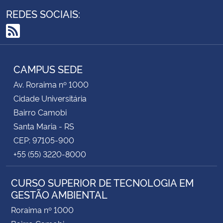
REDES SOCIAIS:
Secretaria-Geral
RSS
Secretaria de Governo
CAMPUS SEDE
Gabinete de Segurança Institucional
Av. Roraima nº 1000
Cidade Universitária
Advocacia-Geral da União
Bairro Camobi
Santa Maria - RS
Banco Central do Brasil
CEP: 97105-900
+55 (55) 3220-8000
Planalto
CURSO SUPERIOR DE TECNOLOGIA EM
GESTÃO AMBIENTAL
Roraima nº 1000