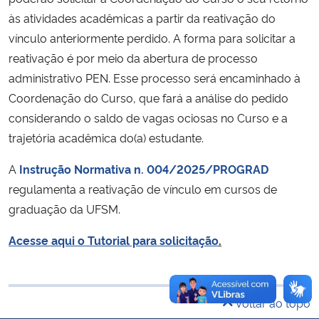
Ministério da Cidadania
às atividades acadêmicas a partir da reativação do
vínculo anteriormente perdido. A forma para solicitar a
Ministério da Saúde
reativação é por meio da abertura de processo
administrativo PEN. Esse processo será encaminhado à
Ministério de Minas e Energia
Coordenação do Curso, que fará a análise do pedido
considerando o saldo de vagas ociosas no Curso e a
Ministério da Ciência, Tecnologia, Inovações e Comunicações
trajetória acadêmica do(a) estudante.
Ministério do Meio Ambiente
A
Instrução Normativa n. 004/2025/PROGRAD
regulamenta a reativação de vínculo em cursos de
Ministério do Turismo
graduação da UFSM.
Acesse aqui o Tutorial para solicitação
.
Ministério do Desenvolvimento Regional
Controladoria-Geral da União
Voltar ao topo
Ministério da Mulher, da Família e dos Direitos Humanos