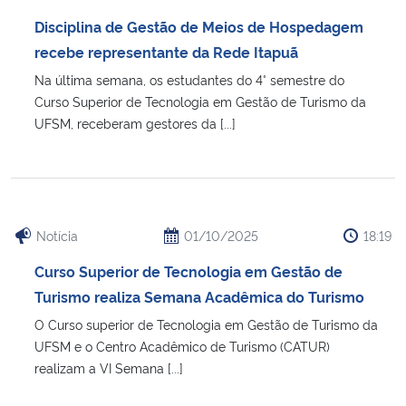
Ministério da Cidadania
Disciplina de Gestão de Meios de Hospedagem
recebe representante da Rede Itapuã
Ministério da Saúde
Na última semana, os estudantes do 4° semestre do
Curso Superior de Tecnologia em Gestão de Turismo da
Ministério de Minas e Energia
UFSM, receberam gestores da [...]
Ministério da Ciência, Tecnologia, Inovações e Comunicações
Ministério do Meio Ambiente
Notícia
01/10/2025
18:19
Ministério do Turismo
Curso Superior de Tecnologia em Gestão de
Turismo realiza Semana Acadêmica do Turismo
Ministério do Desenvolvimento Regional
O Curso superior de Tecnologia em Gestão de Turismo da
UFSM e o Centro Acadêmico de Turismo (CATUR)
Controladoria-Geral da União
realizam a VI Semana [...]
Ministério da Mulher, da Família e dos Direitos Humanos