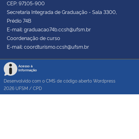
CEP: 97105-900
Secretaria Integrada de Graduação - Sala 3300,
Prédio 74B
E-mail: graduacao74b.ccsh@ufsm.br
Coordenação de curso
E-mail: coordturismo.ccsh@ufsm.br
Acesso à
Informação
Desenvolvido com o CMS de código aberto
Wordpress
2026
UFSM
/
CPD