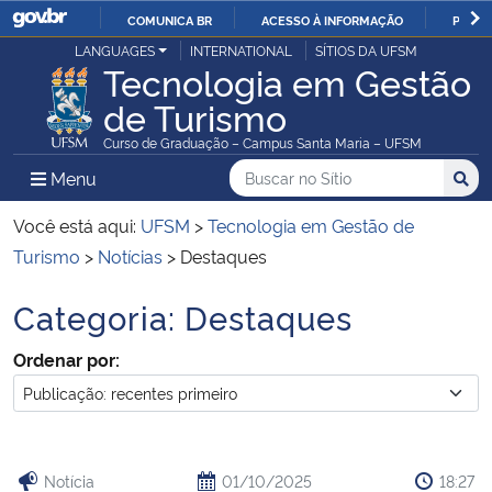
COMUNICA BR
ACESSO À INFORMAÇÃO
PARTI
Casa Civil
LANGUAGES
INTERNATIONAL
SÍTIOS DA UFSM
IR
Tecnologia em Gestão
PARA
de Turismo
Ministério da Justiça e Segurança Pública
O
Curso de Graduação – Campus Santa Maria – UFSM
CONTEÚDO
Ministério da Defesa
Buscar no no Sítio
Busca
Busca:
Menu Principal do Sítio
Menu
Busc
Ministério das Relações Exteriores
Você está aqui:
UFSM
>
Tecnologia em Gestão de
Turismo
>
Notícias
>
Destaques
Ministério da Economia
Categoria:
Destaques
Início do conteúdo
Ministério da Infraestrutura
Ordenar por:
Ministério da Agricultura, Pecuária e Abastecimento
Ministério da Educação
Notícia
01/10/2025
18:27