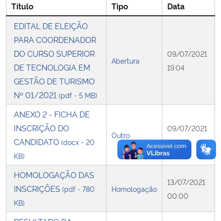
Título
Tipo
Data
Secretaria-Geral
EDITAL DE ELEIÇÃO
PARA COORDENADOR
Secretaria de Governo
DO CURSO SUPERIOR
09/07/2021
Abertura
DE TECNOLOGIA EM
19:04
Gabinete de Segurança Institucional
GESTÃO DE TURISMO
Nº 01/2021
(pdf - 5 MB)
Advocacia-Geral da União
ANEXO 2 - FICHA DE
INSCRIÇÃO DO
Banco Central do Brasil
09/07/2021
Outro
CANDIDATO
(docx - 20
19:04
Planalto
KB)
HOMOLOGAÇÃO DAS
13/07/2021
INSCRIÇÕES
(pdf - 780
Homologação
00:00
KB)