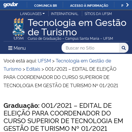
COMUNICA BR
ACESSO À INFORMAÇÃO
PARTI
Casa Civil
LANGUAGES
INTERNATIONAL
SÍTIOS DA UFSM
IR
Tecnologia em Gestão
PARA
de Turismo
Ministério da Justiça e Segurança Pública
O
Curso de Graduação – Campus Santa Maria – UFSM
CONTEÚDO
Ministério da Defesa
Buscar no no Sítio
Busca
Busca:
Menu Principal do Sítio
Menu
Busc
Ministério das Relações Exteriores
Você está aqui:
UFSM
>
Tecnologia em Gestão de
Turismo
>
Editais
>
001/2021 – EDITAL DE ELEIÇÃO
Ministério da Economia
PARA COORDENADOR DO CURSO SUPERIOR DE
TECNOLOGIA EM GESTÃO DE TURISMO Nº 01/2021
Ministério da Infraestrutura
Início do conteúdo
Graduação:
001/2021 – EDITAL DE
Ministério da Agricultura, Pecuária e Abastecimento
ELEIÇÃO PARA COORDENADOR DO
CURSO SUPERIOR DE TECNOLOGIA EM
Ministério da Educação
GESTÃO DE TURISMO Nº 01/2021