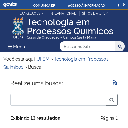
COMUNICA BR
ACESSO À INFORMAÇÃO
PARTI
Casa Civil
LANGUAGES
INTERNATIONAL
SÍTIOS DA UFSM
IR
Tecnologia em
PARA
Processos Químicos
Ministério da Justiça e Segurança Pública
O
Curso de Graduação – Campus Santa Maria
CONTEÚDO
Ministério da Defesa
Buscar no no Sítio
Busca
Busca:
Menu Principal do Sítio
Menu
Busc
Ministério das Relações Exteriores
Você está aqui:
UFSM
>
Tecnologia em Processos
Químicos
>
Busca
Ministério da Economia
Início do conteúdo
Realize uma busca:
Ministério da Infraestrutura
Ministério da Agricultura, Pecuária e Abastecimento
Exibindo 13 resultados
Página 1
Ministério da Educação