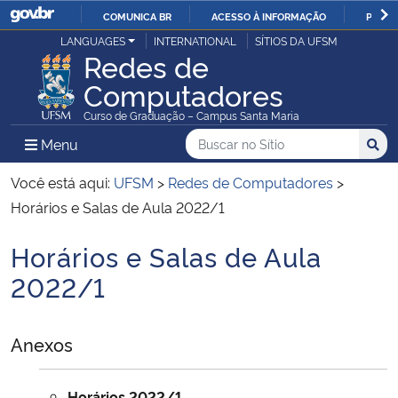
COMUNICA BR
ACESSO À INFORMAÇÃO
PARTI
Casa Civil
LANGUAGES
INTERNATIONAL
SÍTIOS DA UFSM
IR
Redes de
PARA
Computadores
Ministério da Justiça e Segurança Pública
O
Curso de Graduação – Campus Santa Maria
CONTEÚDO
Ministério da Defesa
Buscar no no Sítio
Busca
Busca:
Menu Principal do Sítio
Menu
Busc
Ministério das Relações Exteriores
Você está aqui:
UFSM
>
Redes de Computadores
>
Horários e Salas de Aula 2022/1
Ministério da Economia
Horários e Salas de Aula
Início do conteúdo
Ministério da Infraestrutura
2022/1
Ministério da Agricultura, Pecuária e Abastecimento
Anexos
Ministério da Educação
Horários 2022/1