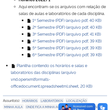
Ministério da Cidadania
Aqui encontram-se os arquivos com relação de
salas de aulas e laboratórios de cada disciplina.
Ministério da Saúde
1º Semestre (PDF) (arquivo pdf, 40 KB)
2º Semestre (PDF) (arquivo pdf, 40 KB)
Ministério de Minas e Energia
3º Semestre (PDF) (arquivo pdf, 41 KB)
4º Semestre (PDF) (arquivo pdf, 39 KB)
Ministério da Ciência, Tecnologia, Inovações e Comunicações
5º Semestre (PDF) (arquivo pdf, 39 KB)
6º Semestre (PDF) (arquivo pdf, 39 KB)
Ministério do Meio Ambiente
Planilha contendo os horários e salas e
Ministério do Turismo
laboratórios das disciplinas (arquivo
vnd.openxmlformats-
Ministério do Desenvolvimento Regional
officedocument.spreadsheetml.sheet, 20 KB)
Controladoria-Geral da União
,
,
,
Assunto(s):
HORÁRIOS
LABORATÓRIOS
LOCALIZAÇÃO
,
,
,
,
MINHA AULA
ONDE FICA A MINHA AULA?
PRÉDIOS
PROFESSORES
Ministério da Mulher, da Família e dos Direitos Humanos