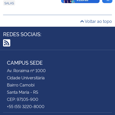
SALAS
Secretaria-Geral
Voltar ao topo
Secretaria de Governo
REDES SOCIAIS:
Gabinete de Segurança Institucional
RSS
Advocacia-Geral da União
CAMPUS SEDE
Banco Central do Brasil
Av. Roraima nº 1000
Cidade Universitária
Planalto
Bairro Camobi
Santa Maria - RS
CEP: 97105-900
+55 (55) 3220-8000