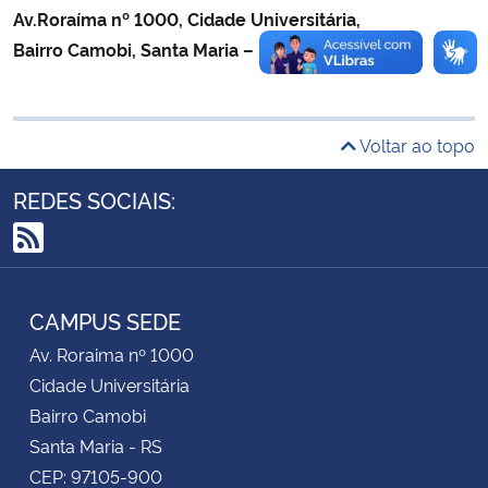
Av.Roraíma nº 1000, Cidade Universitária,
Bairro Camobi, Santa Maria – RS, 97105-900
Secretaria-Geral
Secretaria de Governo
Voltar ao topo
Gabinete de Segurança Institucional
REDES SOCIAIS:
Advocacia-Geral da União
RSS
Banco Central do Brasil
CAMPUS SEDE
Planalto
Av. Roraima nº 1000
Cidade Universitária
Bairro Camobi
Santa Maria - RS
CEP: 97105-900