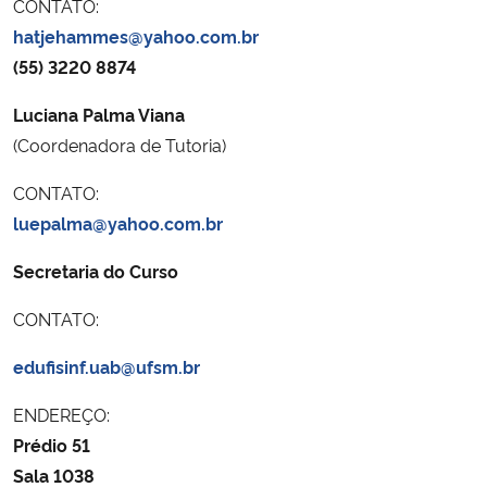
CONTATO:
Ministério da Cidadania
hatjehammes@yahoo.com.br
(55) 3220 8874
Ministério da Saúde
Luciana Palma Viana
Ministério de Minas e Energia
(Coordenadora de Tutoria)
CONTATO:
Ministério da Ciência, Tecnologia, Inovações e Comunicações
luepalma@yahoo.com.br
Ministério do Meio Ambiente
Secretaria do Curso
Ministério do Turismo
CONTATO:
edufisinf.uab@ufsm.br
Ministério do Desenvolvimento Regional
ENDEREÇO:
Controladoria-Geral da União
Prédio 51
Sala 1038
Ministério da Mulher, da Família e dos Direitos Humanos