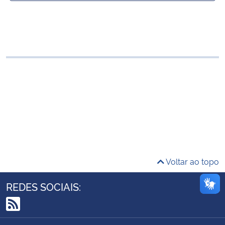
Ministério da Cidadania
Selecionar ano:
Ministério da Saúde
Ministério de Minas e Energia
Ministério da Ciência, Tecnologia, Inovações e Comunicações
Ministério do Meio Ambiente
Ministério do Turismo
Voltar ao topo
Ministério do Desenvolvimento Regional
REDES SOCIAIS:
Controladoria-Geral da União
RSS
Ministério da Mulher, da Família e dos Direitos Humanos