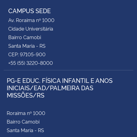
CAMPUS SEDE
Secretaria-Geral
Av. Roraima nº 1000
Cidade Universitária
Secretaria de Governo
Bairro Camobi
Santa Maria - RS
Gabinete de Segurança Institucional
CEP: 97105-900
+55 (55) 3220-8000
Advocacia-Geral da União
PG-E EDUC. FÍSICA INFANTIL E ANOS
Banco Central do Brasil
INICIAIS/EAD/PALMEIRA DAS
MISSÕES/RS
Planalto
Roraima nº 1000
Bairro Camobi
Santa Maria - RS