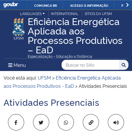
COMUNICA BR
ACESSO À INFORMAÇÃO
PARTI
Casa Civil
LANGUAGES
INTERNATIONAL
SÍTIOS DA UFSM
IR
Eficiência Energética
PARA
Aplicada aos
Ministério da Justiça e Segurança Pública
O
Processos Produtivos
CONTEÚDO
Ministério da Defesa
– EaD
Especialização – Educação a Distância
Ministério das Relações Exteriores
Buscar no no Sítio
Busca
Busca:
Menu Principal do Sítio
Menu
Busc
Ministério da Economia
Você está aqui:
UFSM
>
Eficiência Energética Aplicada
aos Processos Produtivos - EaD
>
Atividades Presenciais
Ministério da Infraestrutura
Atividades Presenciais
Início do conteúdo
Ministério da Agricultura, Pecuária e Abastecimento
Copiar para área 
Ministério da Educação