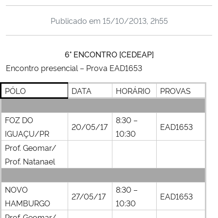
Ministério da Cidadania
Publicado em
15/10/2013, 2h55
Ministério da Saúde
6° ENCONTRO [CEDEAP]
Ministério de Minas e Energia
Encontro presencial –
Prova EAD1653
Ministério da Ciência, Tecnologia, Inovações e Comunicações
PÓLO
DATA
HORÁRIO
PROVAS
Ministério do Meio Ambiente
FOZ DO
8:30 –
20/05/17
EAD1653
IGUAÇU/PR
10:30
Ministério do Turismo
Prof. Geomar/
Prof. Natanael
Ministério do Desenvolvimento Regional
NOVO
8:30 –
Controladoria-Geral da União
27/05/17
EAD1653
HAMBURGO
10:30
Ministério da Mulher, da Família e dos Direitos Humanos
Prof. Geomar/