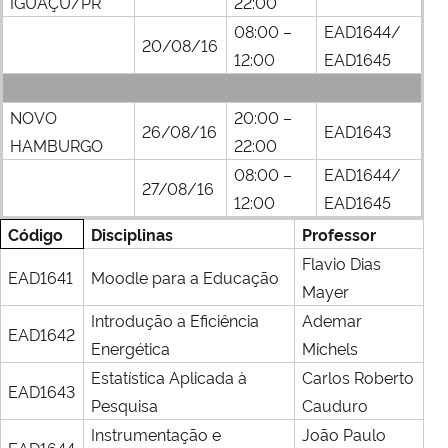
IGUAÇU/PR
22:00
08:00 –
EAD1644/
20/08/16
12:00
EAD1645
NOVO
20:00 –
26/08/16
EAD1643
HAMBURGO
22:00
08:00 –
EAD1644/
27/08/16
12:00
EAD1645
Código
Disciplinas
Professor
Flavio Dias
EAD1641
Moodle para a Educação
Mayer
Introdução a Eficiência
Ademar
EAD1642
Energética
Michels
Estatística Aplicada à
Carlos Roberto
EAD1643
Pesquisa
Cauduro
Instrumentação e
João Paulo
EAD1644