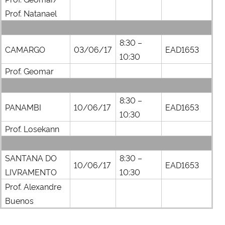
Prof. Natanael
Secretaria-Geral
8:30 –
CAMARGO
03/06/17
EAD1653
Secretaria de Governo
10:30
Prof. Geomar
Gabinete de Segurança Institucional
8:30 –
Advocacia-Geral da União
PANAMBI
10/06/17
EAD1653
10:30
Prof. Losekann
Banco Central do Brasil
Planalto
SANTANA DO
8:30 –
10/06/17
EAD1653
LIVRAMENTO
10:30
Prof. Alexandre
Buenos