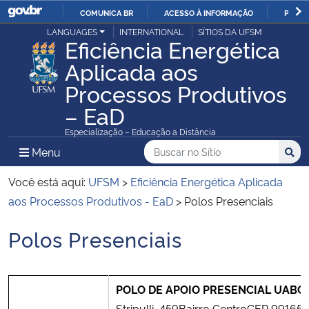
COMUNICA BR
ACESSO À INFORMAÇÃO
PARTI
Casa Civil
LANGUAGES
INTERNATIONAL
SÍTIOS DA UFSM
IR
Eficiência Energética
PARA
Aplicada aos
Ministério da Justiça e Segurança Pública
O
Processos Produtivos
CONTEÚDO
Ministério da Defesa
– EaD
Especialização – Educação a Distância
Ministério das Relações Exteriores
Buscar no no Sítio
Busca
Busca:
Menu Principal do Sítio
Menu
Busc
Ministério da Economia
Você está aqui:
UFSM
>
Eficiência Energética Aplicada
aos Processos Produtivos - EaD
>
Polos Presenciais
Ministério da Infraestrutura
Polos Presenciais
Início do conteúdo
Ministério da Agricultura, Pecuária e Abastecimento
Ministério da Educação
POLO DE APOIO PRESENCIAL UAB
C
Stripulli, 459Bairro CentroCEP 99