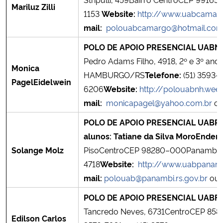
Mariluz Zilli
Ministério da Cidadania
1153
Website:
http://www.uabcamar
mail:
polouabcamargo@hotmail.co
Ministério da Saúde
POLO DE APOIO PRESENCIAL UAB
N
Pedro Adams Filho, 4918, 2º e 3º 
Ministério de Minas e Energia
Monica
HAMBURGO/RS
Telefone:
(51) 3593-2
Pagel
Eidelwein
6206
Website:
http://polouabnh.wee
Ministério da Ciência, Tecnologia, Inovações e Comunicações
mail:
monicapagel@yahoo.com.br
o
Ministério do Meio Ambiente
POLO DE APOIO PRESENCIAL UAB
P
alunos:
Tatiane da Silva Moro
Endere
Ministério do Turismo
Solange Molz
PisoCentroCEP 98280–000Panambi
4718
Website:
http://www.uabpanam
Ministério do Desenvolvimento Regional
mail:
polouab@panambi.rs.gov.br
ou
Controladoria-Geral da União
POLO DE APOIO PRESENCIAL UAB
F
Tancredo Neves, 6731CentroCEP 85
Edilson Carlos
Ministério da Mulher, da Família e dos Direitos Humanos