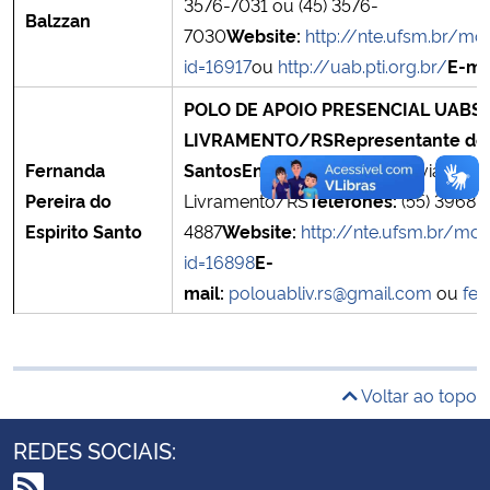
3576-7031 ou (45) 3576-
Balzzan
7030
Website:
http://nte.ufsm.br/
Secretaria-Geral
id=16917
ou
http://uab.pti.org.br/
E-ma
POLO DE APOIO PRESENCIAL UAB
S
Secretaria de Governo
LIVRAMENTO/RS
Representante dos
Gabinete de Segurança Institucional
Fernanda
Santos
Endereço:
Rua Rivadavia Corr
Pereira do
Livramento/RS
Telefones:
(55) 3968-1
Advocacia-Geral da União
Espirito Santo
4887
Website:
http://nte.ufsm.br/
id=16898
E-
Banco Central do Brasil
mail:
polouabliv.rs@gmail.com
ou
fe
Planalto
Voltar ao topo
REDES SOCIAIS: