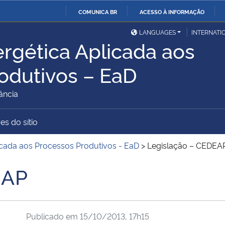
COMUNICA BR
ACESSO À INFORMAÇÃO
Ministério da Defesa
Ministério das Relações
Mini
IR
LANGUAGES
INTERNATI
Exteriores
ergética Aplicada aos
PARA
O
Ministério da Cidadania
Ministério da Saúde
Mini
odutivos – EaD
CONTEÚDO
ância
Ministério do
Controladoria-Geral da
Mini
es do sítio
Desenvolvimento Regional
União
Famí
licada aos Processos Produtivos - EaD
>
Legislação – CEDEA
Hum
EAP
Advocacia-Geral da União
Banco Central do Brasil
Plan
Publicado em
15/10/2013, 17h15