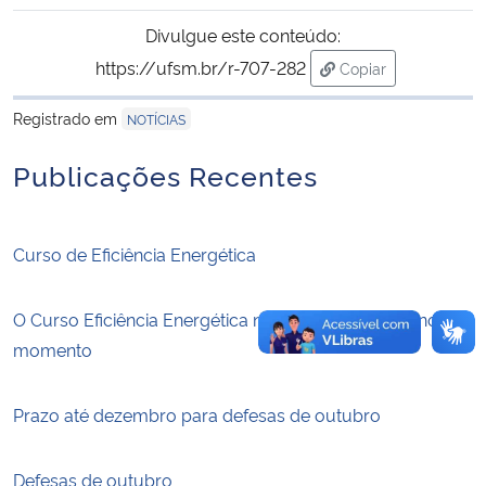
Divulgue este conteúdo:
Secretaria-Geral
https://ufsm.br/r-707-282
Copiar
para área de trans
Secretaria de Governo
Registrado em
NOTÍCIAS
Publicações Recentes
Gabinete de Segurança Institucional
Advocacia-Geral da União
Curso de Eficiência Energética
Banco Central do Brasil
O Curso Eficiência Energética não tem oferta ativa no
Planalto
momento
Prazo até dezembro para defesas de outubro
Defesas de outubro