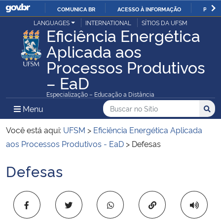
COMUNICA BR
ACESSO À INFORMAÇÃO
PARTI
Casa Civil
LANGUAGES
INTERNATIONAL
SÍTIOS DA UFSM
IR
Eficiência Energética
PARA
Aplicada aos
Ministério da Justiça e Segurança Pública
O
Processos Produtivos
CONTEÚDO
Ministério da Defesa
– EaD
Especialização – Educação a Distância
Ministério das Relações Exteriores
Buscar no no Sítio
Busca
Busca:
Menu Principal do Sítio
Menu
Busc
Ministério da Economia
Você está aqui:
UFSM
>
Eficiência Energética Aplicada
aos Processos Produtivos - EaD
>
Defesas
Ministério da Infraestrutura
Defesas
Início do conteúdo
Ministério da Agricultura, Pecuária e Abastecimento
Copiar para área 
Ministério da Educação