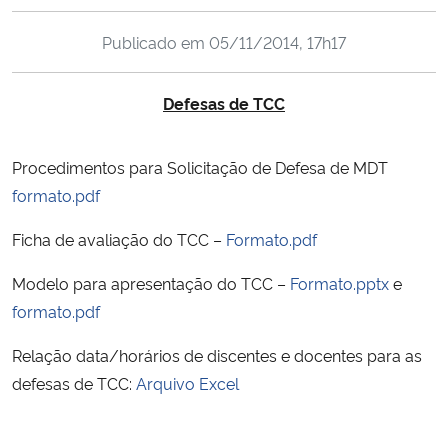
Ministério da Cidadania
Publicado em
05/11/2014, 17h17
Ministério da Saúde
Defesas de TCC
Ministério de Minas e Energia
Procedimentos para Solicitação de Defesa de MDT
Ministério da Ciência, Tecnologia, Inovações e Comunicações
formato.pdf
Ministério do Meio Ambiente
Ficha de avaliação do TCC –
Formato.pdf
Modelo para apresentação do TCC –
Formato.pptx
e
Ministério do Turismo
formato.pdf
Ministério do Desenvolvimento Regional
Relação data/horários de discentes e docentes para as
defesas de TCC:
Arquivo Excel
Controladoria-Geral da União
Ministério da Mulher, da Família e dos Direitos Humanos