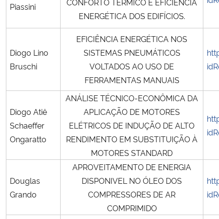
CONFORTO TÉRMICO E EFICIÊNCIA
Piassini
ENERGÉTICA DOS EDIFÍCIOS.
EFICIÊNCIA ENERGÉTICA NOS
Diogo Lino
SISTEMAS PNEUMÁTICOS
htt
Bruschi
VOLTADOS AO USO DE
idR
FERRAMENTAS MANUAIS
ANÁLISE TÉCNICO-ECONÔMICA DA
Diogo Atiê
APLICAÇÃO DE MOTORES
htt
Schaeffer
ELÉTRICOS DE INDUÇÃO DE ALTO
idR
Ongaratto
RENDIMENTO EM SUBSTITUIÇÃO À
MOTORES STANDARD
APROVEITAMENTO DE ENERGIA
Douglas
DISPONIVEL NO ÓLEO DOS
htt
Grando
COMPRESSORES DE AR
idR
COMPRIMIDO