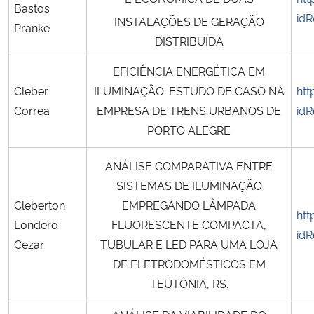
Bastos
idR
INSTALAÇÕES DE GERAÇÃO
Pranke
DISTRIBUÍDA
EFICIÊNCIA ENERGÉTICA EM
Cleber
ILUMINAÇÃO: ESTUDO DE CASO NA
htt
Correa
EMPRESA DE TRENS URBANOS DE
idR
PORTO ALEGRE
ANÁLISE COMPARATIVA ENTRE
SISTEMAS DE ILUMINAÇÃO
Cleberton
EMPREGANDO LÂMPADA
htt
Londero
FLUORESCENTE COMPACTA,
idR
Cezar
TUBULAR E LED PARA UMA LOJA
DE ELETRODOMÉSTICOS EM
TEUTÔNIA, RS.