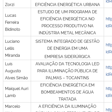
idR
Zorzi
EFICIÊNCIA ENERGÉTICA URBANA
ESTUDO DE UM PROGRAMA DE
Lucas
EFICIÊNCIA ENERGÉTICA NO
htt
Ferreira
PROCESSO PRODUTIVO NA
idR
Bidinoto
INDÚSTRIA METAL MECÂNICA
Luciano
SISTEMA INTEGRADO DE GESTÃO
htt
Lellis
DE ENERGIA EM UMA
idR
Miranda
EMPRESA SIDERÚRGICA
Luís
AVALIAÇÃO DA TECNOLOGIA LED
htt
Augusto
PARA ILUMINAÇÃO PÚBLICA DE
idR
Alves Simão
PALMAS – TOCANTINS
EFICIÊNCIA ENERGÉTICA EM
Maiquel Auri
htt
BOMBEAMENTOS DE ÁGUA
Lamb
idR
TRATADA
Marcelo
A EFICIÊNCIA DA ILUMINAÇÃO
htt