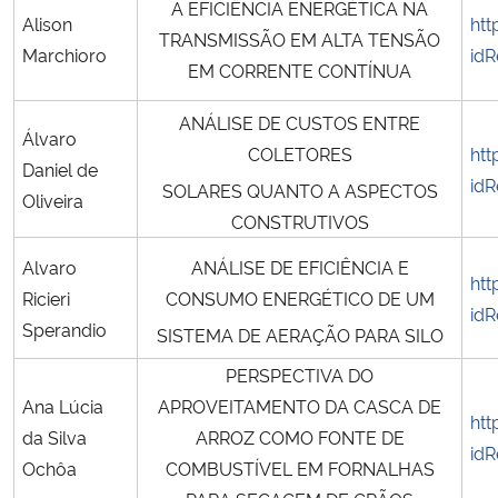
A EFICIÊNCIA ENERGÉTICA NA
Alison
htt
TRANSMISSÃO EM ALTA TENSÃO
Secretaria-Geral
Marchioro
idR
EM CORRENTE CONTÍNUA
Secretaria de Governo
ANÁLISE DE CUSTOS ENTRE
Álvaro
COLETORES
htt
Daniel de
Gabinete de Segurança Institucional
idR
SOLARES QUANTO A ASPECTOS
Oliveira
CONSTRUTIVOS
Advocacia-Geral da União
Alvaro
ANÁLISE DE EFICIÊNCIA E
htt
Banco Central do Brasil
Ricieri
CONSUMO ENERGÉTICO DE UM
idR
Sperandio
SISTEMA DE AERAÇÃO PARA SILO
Planalto
PERSPECTIVA DO
Ana Lúcia
APROVEITAMENTO DA CASCA DE
htt
da Silva
ARROZ COMO FONTE DE
idR
Ochôa
COMBUSTÍVEL EM FORNALHAS