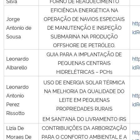
Silva
FORNO DE REAQUECIMENTO
EFICIÊNCIA ENERGÉTICA NA
Jorge
OPERAÇÃO DE NAVIOS ESPECIAIS
htt
Antonio de
DE MANUTENÇÃO E INSPEÇÃO
idR
Sousa
SUBMARINA NA PRODUÇÃO
OFFSHORE DE PETRÓLEO.
GUIA PARA A IMPLANTAÇÃO DE
Leonardo
htt
PEQUENAS CENTRAIS
Albarello
idR
HIDRELÉTRICAS – PCHs
USO DE ENERGIA SOLAR TÉRMICA
Leonardo
NA MELHORIA DA QUALIDADE DO
Antonio
htt
LEITE EM PEQUENAS
Perez
idR
PROPRIEDADES RURAIS
Rissotto
EM SANT’ANA DO LIVRAMENTO (RS
Lizia De
CONTRIBUIÇÕES DA ARBORIZAÇÃO
htt
Moraes De
PARA O CONFORTO AMBIENTAL E A