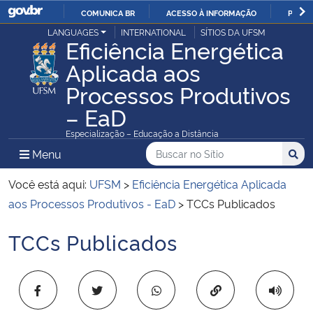
COMUNICA BR
ACESSO À INFORMAÇÃO
PARTI
Casa Civil
LANGUAGES
INTERNATIONAL
SÍTIOS DA UFSM
IR
Eficiência Energética
PARA
Aplicada aos
Ministério da Justiça e Segurança Pública
O
Processos Produtivos
CONTEÚDO
Ministério da Defesa
– EaD
Especialização – Educação a Distância
Ministério das Relações Exteriores
Buscar no no Sítio
Busca
Busca:
Menu Principal do Sítio
Menu
Busc
Ministério da Economia
Você está aqui:
UFSM
>
Eficiência Energética Aplicada
aos Processos Produtivos - EaD
>
TCCs Publicados
Ministério da Infraestrutura
TCCs Publicados
Início do conteúdo
Ministério da Agricultura, Pecuária e Abastecimento
Copiar para área 
Ministério da Educação