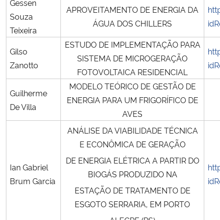
Gessen
APROVEITAMENTO DE ENERGIA DA
htt
Souza
ÁGUA DOS CHILLERS
idR
Teixeira
ESTUDO DE IMPLEMENTAÇÃO PARA
Gilso
htt
SISTEMA DE MICROGERAÇÃO
Zanotto
idR
FOTOVOLTAICA RESIDENCIAL
MODELO TEÓRICO DE GESTÃO DE
Guilherme
ENERGIA PARA UM FRIGORÍFICO DE
De Villa
AVES
ANÁLISE DA VIABILIDADE TÉCNICA
E ECONÔMICA DE GERAÇÃO
DE ENERGIA ELÉTRICA A PARTIR DO
Ian Gabriel
htt
BIOGÁS PRODUZIDO NA
Brum Garcia
idR
ESTAÇÃO DE TRATAMENTO DE
ESGOTO SERRARIA, EM PORTO
ALEGRE (RS)