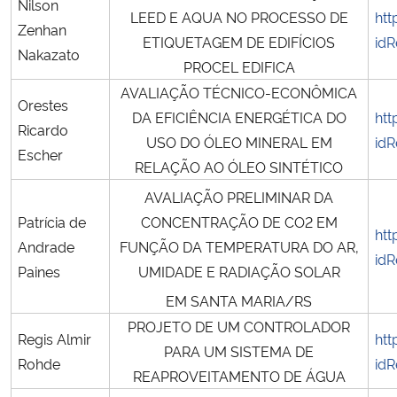
Nilson
LEED E AQUA NO PROCESSO DE
htt
Zenhan
ETIQUETAGEM DE EDIFÍCIOS
idR
Nakazato
PROCEL EDIFICA
AVALIAÇÃO TÉCNICO-ECONÔMICA
Orestes
DA EFICIÊNCIA ENERGÉTICA DO
htt
Ricardo
USO DO ÓLEO MINERAL EM
idR
Escher
RELAÇÃO AO ÓLEO SINTÉTICO
AVALIAÇÃO PRELIMINAR DA
Patrícia de
CONCENTRAÇÃO DE CO2 EM
htt
Andrade
FUNÇÃO DA TEMPERATURA DO AR,
idR
Paines
UMIDADE E RADIAÇÃO SOLAR
EM SANTA MARIA/RS
PROJETO DE UM CONTROLADOR
Regis Almir
htt
PARA UM SISTEMA DE
Rohde
idR
REAPROVEITAMENTO DE ÁGUA