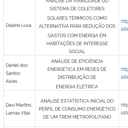
ANÁLISE DA VIABILIDADE DO
SISTEMA DE COLETORES
SOLARES TÉRMICOS COMO
htt
Daiane Lusa
ALTERNATIVA PARA REDUÇÃO DOS
idR
GASTOS COM ENERGIA EM
HABITAÇÕES DE INTERESSE
SOCIAL
ANÁLISE DE EFICIÊNCIA
Daniel dos
ENERGÉTICA EM REDES DE
htt
Santos
DISTRIBUIÇÃO DE
idR
Alves
ENERGIA ELÉTRICA
ANÁLISE ESTATÍSTICA INICIAL DO
Davi Martins
htt
PERFIL DE CONSUMO ENERGÉTICO
Lamas Vital
idR
DE UM TREM METROPOLITANO