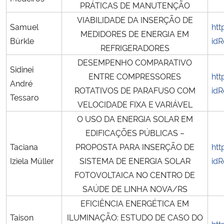
PRÁTICAS DE MANUTENÇÃO
VIABILIDADE DA INSERÇÃO DE
Samuel
htt
MEDIDORES DE ENERGIA EM
Bürkle
idR
REFRIGERADORES
DESEMPENHO COMPARATIVO
Sidinei
ENTRE COMPRESSORES
htt
André
ROTATIVOS DE PARAFUSO COM
idR
Tessaro
VELOCIDADE FIXA E VARIÁVEL
O USO DA ENERGIA SOLAR EM
EDIFICAÇÕES PÚBLICAS –
Taciana
PROPOSTA PARA INSERÇÃO DE
htt
Iziela Müller
SISTEMA DE ENERGIA SOLAR
id
FOTOVOLTAICA NO CENTRO DE
SAÚDE DE LINHA NOVA/RS
EFICIÊNCIA ENERGÉTICA EM
Taison
ILUMINAÇÃO: ESTUDO DE CASO DO
htt