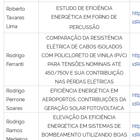
ESTUDO DE EFICIÊNCIA
Roberto
htt
ENERGÉTICA EM FORNO DE
Tavares
idR
Lima
PERCUSSÃO
COMPARAÇÃO DA RESISTÊNCIA
ELÉTRICA DE CABOS ISOLADOS
Rodrigo
COM POLICLORETO DE VINILA (PVC)
htt
Ferranti
PARA TENSÕES NOMINAIS ATÉ
idR
450/750V E SUA CONTRIBUIÇÃO
NAS PERDAS ELÉTRICAS
Rodrigo
EFICIÊNCIA ENERGÉTICA EM
htt
Perrone
AEROPORTOS: CONTRIBUIÇÕES DA
idR
Soares
GERAÇÃO SOLAR FOTOVOLTAICA
ELEVAÇÃO DA EFICIÊNCIA
Rodrigo
ENERGÉTICA EM SISTEMAS DE
htt
Ramos
BOMBEAMENTO UTILIZANDO BOAS
idR
Medeiros