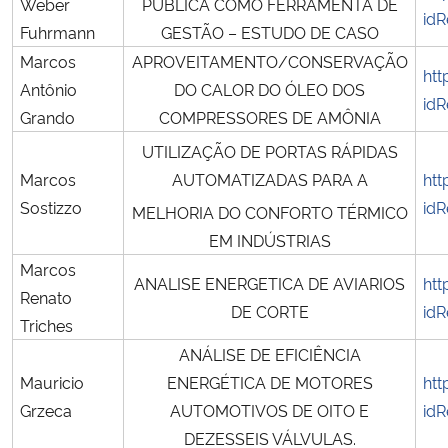
Weber
PÚBLICA COMO FERRAMENTA DE
idR
Fuhrmann
GESTÃO – ESTUDO DE CASO
Marcos
APROVEITAMENTO/CONSERVAÇÃO
htt
Antônio
DO CALOR DO ÓLEO DOS
idR
Grando
COMPRESSORES DE AMÔNIA
UTILIZAÇÃO DE PORTAS RÁPIDAS
Marcos
AUTOMATIZADAS PARA A
htt
Sostizzo
idR
MELHORIA DO CONFORTO TÉRMICO
EM INDÚSTRIAS
Marcos
ANALISE ENERGETICA DE AVIARIOS
htt
Renato
DE CORTE
idR
Triches
ANÁLISE DE EFICIÊNCIA
Mauricio
ENERGÉTICA DE MOTORES
htt
Grzeca
AUTOMOTIVOS DE OITO E
idR
DEZESSEIS VÁLVULAS.