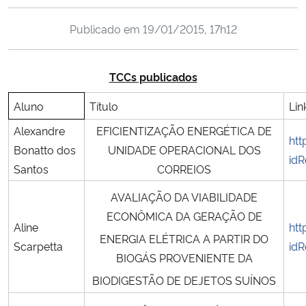
Ministério da Cidadania
Publicado em
19/01/2015, 17h12
Ministério da Saúde
TCCs publicados
Ministério de Minas e Energia
Aluno
Título
Lin
Ministério da Ciência, Tecnologia, Inovações e Comunicações
Alexandre
EFICIENTIZAÇÃO ENERGÉTICA DE
htt
Bonatto dos
UNIDADE OPERACIONAL DOS
Ministério do Meio Ambiente
idR
Santos
CORREIOS
Ministério do Turismo
AVALIAÇÃO DA VIABILIDADE
ECONÔMICA DA GERAÇÃO DE
Aline
htt
Ministério do Desenvolvimento Regional
ENERGIA ELÉTRICA A PARTIR DO
Scarpetta
idR
BIOGÁS PROVENIENTE DA
Controladoria-Geral da União
BIODIGESTÃO DE DEJETOS SUÍNOS
Ministério da Mulher, da Família e dos Direitos Humanos