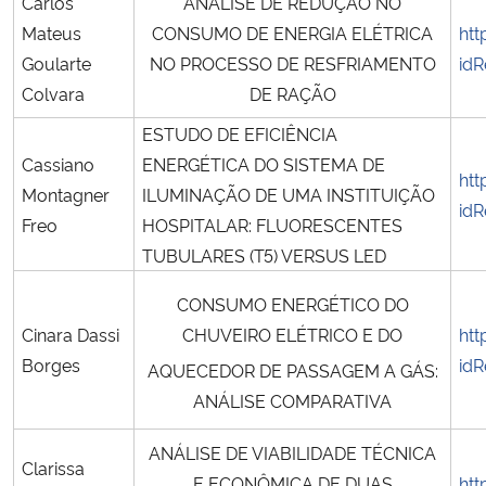
Carlos
ANÁLISE DE REDUÇÃO NO
Mateus
CONSUMO DE ENERGIA ELÉTRICA
htt
Goularte
NO PROCESSO DE RESFRIAMENTO
idR
Colvara
DE RAÇÃO
ESTUDO DE EFICIÊNCIA
Cassiano
ENERGÉTICA DO SISTEMA DE
htt
Montagner
ILUMINAÇÃO DE UMA INSTITUIÇÃO
idR
Freo
HOSPITALAR: FLUORESCENTES
TUBULARES (T5) VERSUS LED
CONSUMO ENERGÉTICO DO
Cinara Dassi
CHUVEIRO ELÉTRICO E DO
htt
Borges
idR
AQUECEDOR DE PASSAGEM A GÁS:
ANÁLISE COMPARATIVA
ANÁLISE DE VIABILIDADE TÉCNICA
Clarissa
E ECONÔMICA DE DUAS
htt