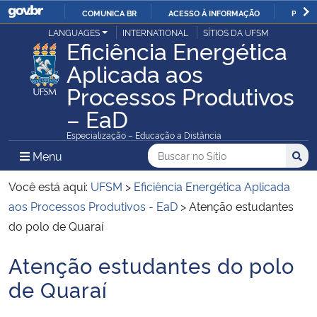
COMUNICA BR
ACESSO À INFORMAÇÃO
PARTI
Casa Civil
LANGUAGES
INTERNATIONAL
SÍTIOS DA UFSM
IR
Eficiência Energética
PARA
Aplicada aos
Ministério da Justiça e Segurança Pública
O
Processos Produtivos
CONTEÚDO
Ministério da Defesa
– EaD
Especialização – Educação a Distância
Ministério das Relações Exteriores
Buscar no no Sítio
Busca
Busca:
Menu Principal do Sítio
Menu
Busc
Ministério da Economia
Você está aqui:
UFSM
>
Eficiência Energética Aplicada
aos Processos Produtivos - EaD
>
Atenção estudantes
Ministério da Infraestrutura
do polo de Quaraí
Ministério da Agricultura, Pecuária e Abastecimento
Atenção estudantes do polo
Início do conteúdo
de Quaraí
Ministério da Educação