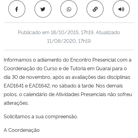
Ministério da Cidadania
Copiar para área 
Ministério da Saúde
Publicado em
18/10/2015, 17h19
. Atualizado
Ministério de Minas e Energia
11/08/2020, 17h19
Ministério da Ciência, Tecnologia, Inovações e Comunicações
Informamos o adiamento do Encontro Presencial com a
Coordenação do Curso e de Tutoria em Quaraí para o
Ministério do Meio Ambiente
dia 30 de novembro, após as avaliações das disciplinas
EAD1641 e EAD1642, no sábado à tarde. Nos demais
Ministério do Turismo
polos, o calendário de Atividades Presenciais não sofreu
alterações.
Ministério do Desenvolvimento Regional
Solicitamos a sua compreensão.
Controladoria-Geral da União
A Coordenação
Ministério da Mulher, da Família e dos Direitos Humanos