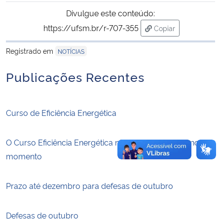
Divulgue este conteúdo:
Secretaria-Geral
https://ufsm.br/r-707-355
Copiar
para área de trans
Secretaria de Governo
Registrado em
NOTÍCIAS
Publicações Recentes
Gabinete de Segurança Institucional
Advocacia-Geral da União
Curso de Eficiência Energética
Banco Central do Brasil
O Curso Eficiência Energética não tem oferta ativa no
Planalto
momento
Prazo até dezembro para defesas de outubro
Defesas de outubro