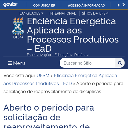
COMUNICA BR
ACESSO À INFORMAÇÃO
PARTI
Casa Civil
LANGUAGES
INTERNATIONAL
SÍTIOS DA UFSM
IR
Eficiência Energética
PARA
Aplicada aos
Ministério da Justiça e Segurança Pública
O
Processos Produtivos
CONTEÚDO
Ministério da Defesa
– EaD
Especialização – Educação a Distância
Ministério das Relações Exteriores
Buscar no no Sítio
Busca
Busca:
Menu Principal do Sítio
Menu
Busc
Ministério da Economia
Você está aqui:
UFSM
>
Eficiência Energética Aplicada
aos Processos Produtivos - EaD
>
Aberto o período para
Ministério da Infraestrutura
solicitação de reaproveitamento de disciplinas
Ministério da Agricultura, Pecuária e Abastecimento
Aberto o período para
Início do conteúdo
solicitação de
Ministério da Educação
reaproveitamento de