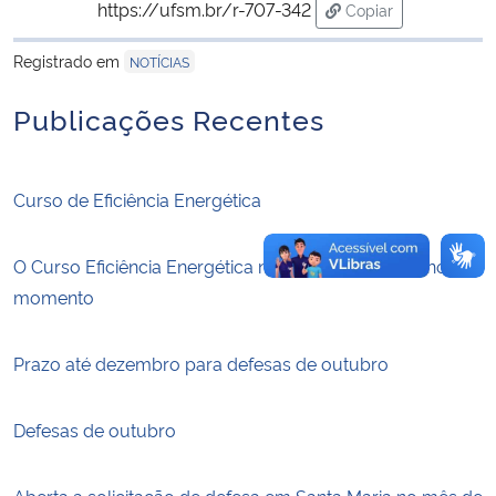
https://ufsm.br/r-707-342
Copiar
para área de trans
Secretaria-Geral
Registrado em
NOTÍCIAS
Publicações Recentes
Secretaria de Governo
Gabinete de Segurança Institucional
Curso de Eficiência Energética
Advocacia-Geral da União
O Curso Eficiência Energética não tem oferta ativa no
Banco Central do Brasil
momento
Planalto
Prazo até dezembro para defesas de outubro
Defesas de outubro
Aberta a solicitação de defesa em Santa Maria no mês de