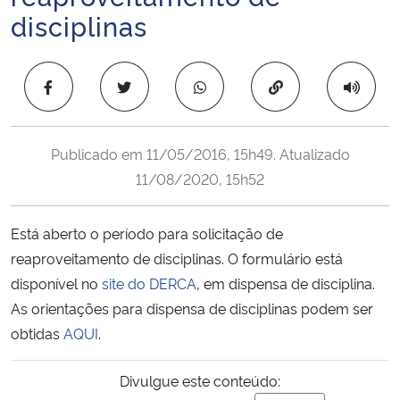
disciplinas
Ministério da Cidadania
Ministério da Saúde
Copiar para área 
Ministério de Minas e Energia
Publicado em
11/05/2016, 15h49
. Atualizado
Ministério da Ciência, Tecnologia, Inovações e Comunicações
11/08/2020, 15h52
Ministério do Meio Ambiente
Está aberto o período para solicitação de
Ministério do Turismo
reaproveitamento de disciplinas. O formulário está
disponível no
site do DERCA
, em dispensa de disciplina.
Ministério do Desenvolvimento Regional
As orientações para dispensa de disciplinas podem ser
obtidas
AQUI
.
Controladoria-Geral da União
Divulgue este conteúdo:
Ministério da Mulher, da Família e dos Direitos Humanos