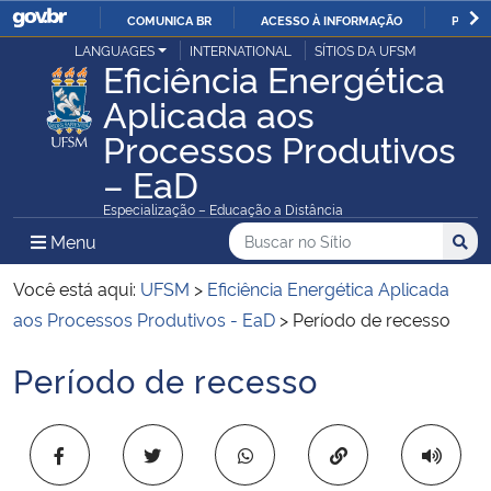
COMUNICA BR
ACESSO À INFORMAÇÃO
PARTI
Casa Civil
LANGUAGES
INTERNATIONAL
SÍTIOS DA UFSM
IR
Eficiência Energética
PARA
Aplicada aos
Ministério da Justiça e Segurança Pública
O
Processos Produtivos
CONTEÚDO
Ministério da Defesa
– EaD
Especialização – Educação a Distância
Ministério das Relações Exteriores
Buscar no no Sítio
Busca
Busca:
Menu Principal do Sítio
Menu
Busc
Ministério da Economia
Você está aqui:
UFSM
>
Eficiência Energética Aplicada
aos Processos Produtivos - EaD
>
Período de recesso
Ministério da Infraestrutura
Período de recesso
Início do conteúdo
Ministério da Agricultura, Pecuária e Abastecimento
Copiar para área 
Ministério da Educação