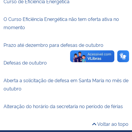
Curso de Eficiência Energética
Secretaria-Geral
O Curso Eficiência Energética não tem oferta ativa no
momento
Secretaria de Governo
Prazo até dezembro para defesas de outubro
Gabinete de Segurança Institucional
Advocacia-Geral da União
Defesas de outubro
Banco Central do Brasil
Aberta a solicitação de defesa em Santa Maria no mês de
outubro
Planalto
Alteração do horário da secretaria no período de férias
Voltar ao topo