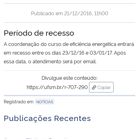
Ministério da Cidadania
Publicado em
21/12/2016, 11h00
Ministério da Saúde
Período de recesso
Ministério de Minas e Energia
A coordenação do curso de eficiência energética entrará
em recesso entre os dias 23/12/16 e 03/01/17. Após
Ministério da Ciência, Tecnologia, Inovações e Comunicações
essa data, o atendimento será por email.
Ministério do Meio Ambiente
Divulgue este conteúdo:
https://ufsm.br/r-707-290
Copiar
Ministério do Turismo
para área de trans
Registrado em
NOTÍCIAS
Ministério do Desenvolvimento Regional
Publicações Recentes
Controladoria-Geral da União
Ministério da Mulher, da Família e dos Direitos Humanos