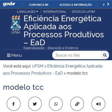
COMUNICA BR
ACESSO À INFORMAÇÃO
PARTI
Casa Civil
LANGUAGES
INTERNATIONAL
SÍTIOS DA UFSM
IR
Eficiência Energética
PARA
Aplicada aos
Ministério da Justiça e Segurança Pública
O
Processos Produtivos
CONTEÚDO
Ministério da Defesa
– EaD
Especialização – Educação a Distância
Ministério das Relações Exteriores
Buscar no no Sítio
Busca
Busca:
Menu Principal do Sítio
Menu
Busc
Ministério da Economia
Você está aqui:
UFSM
>
Eficiência Energética Aplicada
aos Processos Produtivos - EaD
>
modelo tcc
Ministério da Infraestrutura
modelo tcc
Início do conteúdo
Ministério da Agricultura, Pecuária e Abastecimento
Copiar para área 
Ministério da Educação