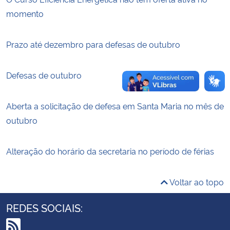
momento
Secretaria-Geral
Prazo até dezembro para defesas de outubro
Secretaria de Governo
Defesas de outubro
Gabinete de Segurança Institucional
Aberta a solicitação de defesa em Santa Maria no mês de
Advocacia-Geral da União
outubro
Banco Central do Brasil
Alteração do horário da secretaria no período de férias
Planalto
Voltar ao topo
REDES SOCIAIS: