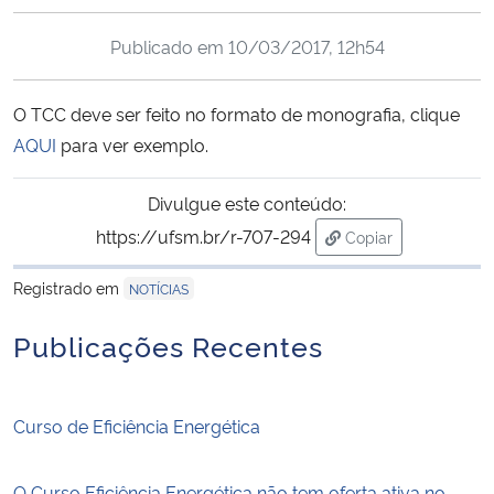
Ministério da Cidadania
Publicado em
10/03/2017, 12h54
Ministério da Saúde
O TCC deve ser feito no formato de monografia, clique
Ministério de Minas e Energia
AQUI
para ver exemplo.
Ministério da Ciência, Tecnologia, Inovações e Comunicações
Divulgue este conteúdo:
https://ufsm.br/r-707-294
Copiar
Ministério do Meio Ambiente
para área de trans
Registrado em
NOTÍCIAS
Ministério do Turismo
Publicações Recentes
Ministério do Desenvolvimento Regional
Curso de Eficiência Energética
Controladoria-Geral da União
Ministério da Mulher, da Família e dos Direitos Humanos
O Curso Eficiência Energética não tem oferta ativa no