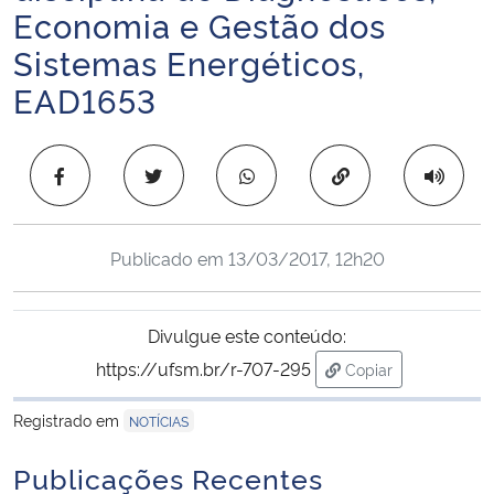
Economia e Gestão dos
Ministério da Cidadania
Sistemas Energéticos,
Ministério da Saúde
EAD1653
Ministério de Minas e Energia
Copiar para área 
Ministério da Ciência, Tecnologia, Inovações e Comunicações
Ministério do Meio Ambiente
Publicado em
13/03/2017, 12h20
Ministério do Turismo
Divulgue este conteúdo:
https://ufsm.br/r-707-295
Copiar
Ministério do Desenvolvimento Regional
para área de trans
Registrado em
NOTÍCIAS
Controladoria-Geral da União
Publicações Recentes
Ministério da Mulher, da Família e dos Direitos Humanos