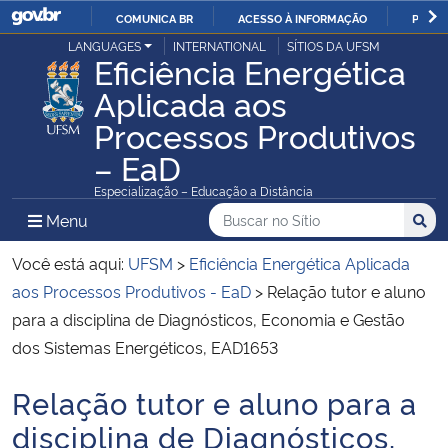
COMUNICA BR
ACESSO À INFORMAÇÃO
PARTI
Casa Civil
LANGUAGES
INTERNATIONAL
SÍTIOS DA UFSM
IR
Eficiência Energética
PARA
Aplicada aos
Ministério da Justiça e Segurança Pública
O
Processos Produtivos
CONTEÚDO
Ministério da Defesa
– EaD
Especialização – Educação a Distância
Ministério das Relações Exteriores
Buscar no no Sítio
Busca
Busca:
Menu Principal do Sítio
Menu
Busc
Ministério da Economia
Você está aqui:
UFSM
>
Eficiência Energética Aplicada
aos Processos Produtivos - EaD
>
Relação tutor e aluno
Ministério da Infraestrutura
para a disciplina de Diagnósticos, Economia e Gestão
dos Sistemas Energéticos, EAD1653
Ministério da Agricultura, Pecuária e Abastecimento
Relação tutor e aluno para a
Início do conteúdo
Ministério da Educação
disciplina de Diagnósticos,