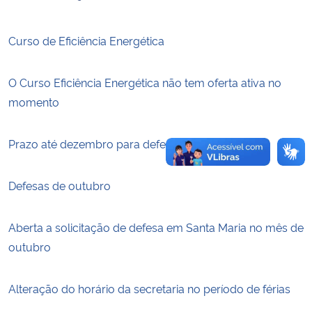
Secretaria-Geral
Curso de Eficiência Energética
Secretaria de Governo
O Curso Eficiência Energética não tem oferta ativa no
momento
Gabinete de Segurança Institucional
Prazo até dezembro para defesas de outubro
Advocacia-Geral da União
Banco Central do Brasil
Defesas de outubro
Planalto
Aberta a solicitação de defesa em Santa Maria no mês de
outubro
Alteração do horário da secretaria no período de férias