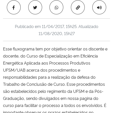
Ministério da Cidadania
Copiar para área 
Ministério da Saúde
Publicado em
11/04/2017, 15h25
. Atualizado
Ministério de Minas e Energia
11/08/2020, 15h27
Ministério da Ciência, Tecnologia, Inovações e Comunicações
Esse fluxograma tem por objetivo orientar os discente e
docente, do Curso de Especialização em Eficiência
Ministério do Meio Ambiente
Energética Aplicada aos Processos Produtivos
UFSM/UAB acerca dos procedimentos e
Ministério do Turismo
responsabilidades para a realização da defesa do
Trabalho de Conclusão de Curso. Esse procedimentos
Ministério do Desenvolvimento Regional
são estabelecidos pelo regimento da UFSM e da Pós-
Graduação, sendo divulgados em nossa pagina do
Controladoria-Geral da União
curso para facilitar o processo a todos os envolvidos. É
Ministério da Mulher, da Família e dos Direitos Humanos
importante observar os prazos estabelecidos no