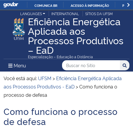
COMUNICA BR
ACESSO À INFORMAÇÃO
PARTI
Casa Civil
LANGUAGES
INTERNATIONAL
SÍTIOS DA UFSM
IR
Eficiência Energética
PARA
Aplicada aos
Ministério da Justiça e Segurança Pública
O
Processos Produtivos
CONTEÚDO
Ministério da Defesa
– EaD
Especialização – Educação a Distância
Ministério das Relações Exteriores
Buscar no no Sítio
Busca
Busca:
Menu Principal do Sítio
Menu
Busc
Ministério da Economia
Você está aqui:
UFSM
>
Eficiência Energética Aplicada
aos Processos Produtivos - EaD
>
Como funciona o
Ministério da Infraestrutura
processo de defesa
Ministério da Agricultura, Pecuária e Abastecimento
Como funciona o processo
Início do conteúdo
de defesa
Ministério da Educação