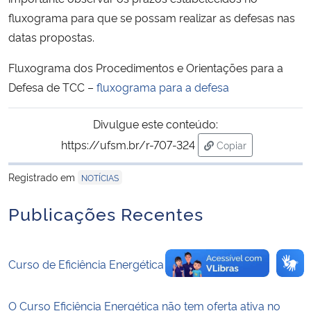
fluxograma para que se possam realizar as defesas nas
Secretaria-Geral
datas propostas.
Fluxograma dos Procedimentos e Orientações para a
Secretaria de Governo
Defesa de TCC –
fluxograma para a defesa
Gabinete de Segurança Institucional
Divulgue este conteúdo:
Advocacia-Geral da União
https://ufsm.br/r-707-324
Copiar
para área de trans
Registrado em
NOTÍCIAS
Banco Central do Brasil
Publicações Recentes
Planalto
Curso de Eficiência Energética
O Curso Eficiência Energética não tem oferta ativa no