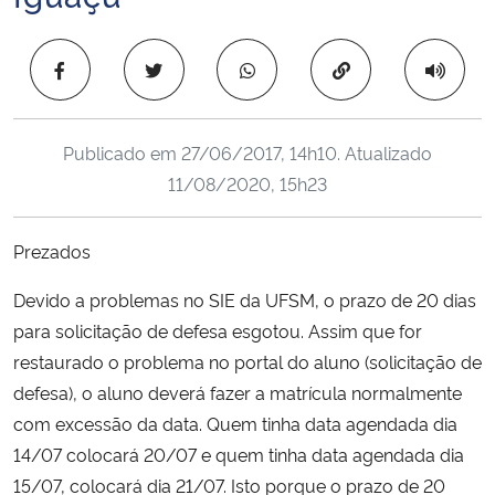
Ministério da Cidadania
Copiar para área 
Ministério da Saúde
Ministério de Minas e Energia
Publicado em
27/06/2017, 14h10
. Atualizado
11/08/2020, 15h23
Ministério da Ciência, Tecnologia, Inovações e Comunicações
Prezados
Ministério do Meio Ambiente
Devido a problemas no SIE da UFSM, o prazo de 20 dias
Ministério do Turismo
para solicitação de defesa esgotou. Assim que for
restaurado o problema no portal do aluno (solicitação de
Ministério do Desenvolvimento Regional
defesa), o aluno deverá fazer a matrícula normalmente
com excessão da data. Quem tinha data agendada dia
Controladoria-Geral da União
14/07 colocará 20/07 e quem tinha data agendada dia
15/07, colocará dia 21/07. Isto porque o prazo de 20
Ministério da Mulher, da Família e dos Direitos Humanos