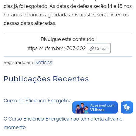
dias já foi esgotado. As datas de defesa serão 14 e 15 nos
horários e bancas agendadas. Os ajustes serão internos
Secretaria-Geral
dessas datas alteradas.
Secretaria de Governo
Divulgue este conteúdo:
Gabinete de Segurança Institucional
https://ufsm.br/r-707-302
Copiar
para área de trans
Registrado em
Advocacia-Geral da União
NOTÍCIAS
Publicações Recentes
Banco Central do Brasil
Planalto
Curso de Eficiência Energética
O Curso Eficiência Energética não tem oferta ativa no
momento