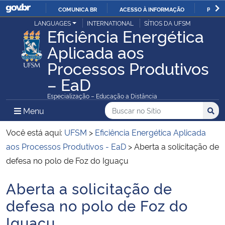
COMUNICA BR
ACESSO À INFORMAÇÃO
PARTI
Casa Civil
LANGUAGES
INTERNATIONAL
SÍTIOS DA UFSM
IR
Eficiência Energética
PARA
Aplicada aos
Ministério da Justiça e Segurança Pública
O
Processos Produtivos
CONTEÚDO
Ministério da Defesa
– EaD
Especialização – Educação a Distância
Ministério das Relações Exteriores
Buscar no no Sítio
Busca
Busca:
Menu Principal do Sítio
Menu
Busc
Ministério da Economia
Você está aqui:
UFSM
>
Eficiência Energética Aplicada
aos Processos Produtivos - EaD
>
Aberta a solicitação de
Ministério da Infraestrutura
defesa no polo de Foz do Iguaçu
Ministério da Agricultura, Pecuária e Abastecimento
Aberta a solicitação de
Início do conteúdo
defesa no polo de Foz do
Ministério da Educação
Iguaçu