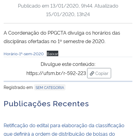
Publicado em
13/01/2020, 9h44
. Atualizado
Ministério da Cidadania
15/01/2020, 13h24
Ministério da Saúde
A Coordenação do PPGCTA divulga os horários das
Ministério de Minas e Energia
disciplinas ofertadas no 1º semestre de 2020.
Horário-1º-sem-2020
Baixar
Ministério da Ciência, Tecnologia, Inovações e Comunicações
Divulgue este conteúdo:
Ministério do Meio Ambiente
https://ufsm.br/r-592-223
Copiar
para área de trans
Ministério do Turismo
Registrado em
SEM CATEGORIA
Publicações Recentes
Ministério do Desenvolvimento Regional
Controladoria-Geral da União
Retificação do edital para elaboração da classificação
que definirá a ordem de distribuição de bolsas do
Ministério da Mulher, da Família e dos Direitos Humanos