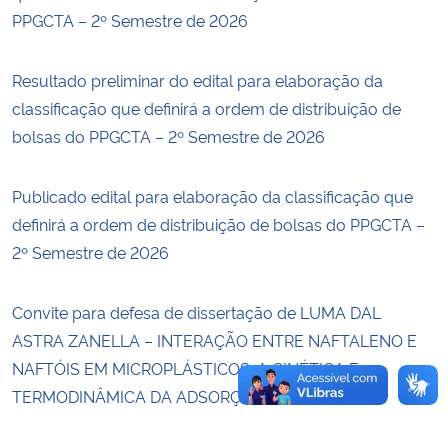
PPGCTA – 2º Semestre de 2026
Secretaria-Geral
Resultado preliminar do edital para elaboração da
Secretaria de Governo
classificação que definirá a ordem de distribuição de
bolsas do PPGCTA – 2º Semestre de 2026
Gabinete de Segurança Institucional
Publicado edital para elaboração da classificação que
Advocacia-Geral da União
definirá a ordem de distribuição de bolsas do PPGCTA –
2º Semestre de 2026
Banco Central do Brasil
Convite para defesa de dissertação de LUMA DAL
Planalto
ASTRA ZANELLA – INTERAÇÃO ENTRE NAFTALENO E
NAFTÓIS EM MICROPLÁSTICOS: A CINÉTICA E
TERMODINÂMICA DA ADSORÇÃO EM PET E PS.