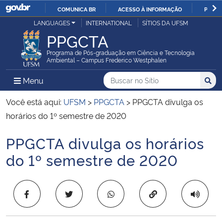
COMUNICA BR
ACESSO À INFORMAÇÃO
PARTI
Casa Civil
LANGUAGES
INTERNATIONAL
SÍTIOS DA UFSM
IR
PPGCTA
PARA
Ministério da Justiça e Segurança Pública
O
Programa de Pós-graduação em Ciência e Tecnologia
Ambiental – Campus Frederico Westphalen
CONTEÚDO
Ministério da Defesa
Buscar no no Sítio
Busca
Busca:
Menu Principal do Sítio
Menu
Busc
Ministério das Relações Exteriores
Você está aqui:
UFSM
>
PPGCTA
>
PPGCTA divulga os
horários do 1º semestre de 2020
Ministério da Economia
PPGCTA divulga os horários
Início do conteúdo
Ministério da Infraestrutura
do 1º semestre de 2020
Ministério da Agricultura, Pecuária e Abastecimento
Copiar para área 
Ministério da Educação