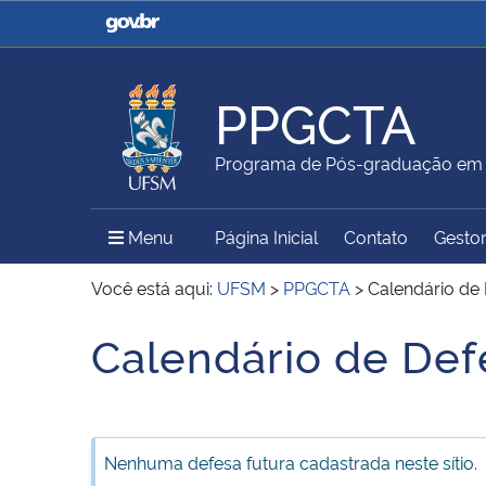
Casa Civil
Ministério da Justiça e
Segurança Pública
PPGCTA
Ministério da Agricultura,
Ministério da Educação
Programa de Pós-graduação em C
Pecuária e Abastecimento
Menu Principal do Sítio
Menu
Página Inicial
Contato
Gestor
Ministério do Meio Ambiente
Ministério do Turismo
Você está aqui:
UFSM
>
PPGCTA
>
Calendário de
Calendário de Def
Início do conteúdo
Secretaria de Governo
Gabinete de Segurança
Institucional
Nenhuma defesa futura cadastrada neste sítio.