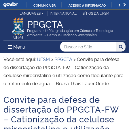
COMUNICA BR
ACESSO À INFORMAÇÃO
PARTI
Casa Civil
LANGUAGES
INTERNATIONAL
SÍTIOS DA UFSM
IR
PPGCTA
PARA
Ministério da Justiça e Segurança Pública
O
Programa de Pós-graduação em Ciência e Tecnologia
Ambiental – Campus Frederico Westphalen
CONTEÚDO
Ministério da Defesa
Buscar no no Sítio
Busca
Busca:
Menu Principal do Sítio
Menu
Busc
Ministério das Relações Exteriores
Você está aqui:
UFSM
>
PPGCTA
>
Convite para defesa
de dissertação do PPGCTA-FW – Cationização da
Ministério da Economia
celulose mirocristalina e utilização como floculante para
o tratamento de água – Bruna Thais Lauer Grade
Ministério da Infraestrutura
Convite para defesa de
Início do conteúdo
Ministério da Agricultura, Pecuária e Abastecimento
dissertação do PPGCTA-FW
– Cationização da celulose
Ministério da Educação
mirocristalina e utilização