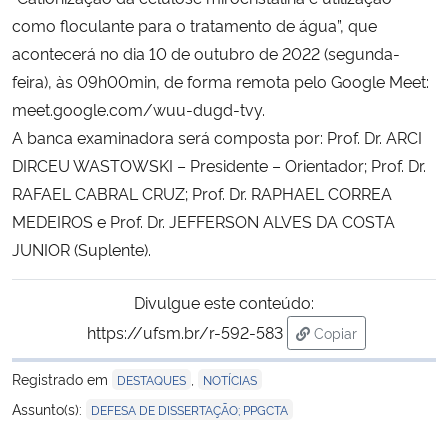
como floculante para o tratamento de água”, que
Secretaria-Geral
acontecerá no dia 10 de outubro de 2022 (segunda-
feira), às 09h00min, de forma remota pelo Google Meet:
Secretaria de Governo
meet.google.com/wuu-dugd-tvy.
A banca examinadora será composta por: Prof. Dr. ARCI
Gabinete de Segurança Institucional
DIRCEU WASTOWSKI – Presidente – Orientador; Prof. Dr.
RAFAEL CABRAL CRUZ; Prof. Dr. RAPHAEL CORREA
Advocacia-Geral da União
MEDEIROS e Prof. Dr. JEFFERSON ALVES DA COSTA
JUNIOR (Suplente).
Banco Central do Brasil
Divulgue este conteúdo:
Planalto
https://ufsm.br/r-592-583
Copiar
para área de trans
Registrado em
,
DESTAQUES
NOTÍCIAS
Assunto(s):
DEFESA DE DISSERTAÇÃO; PPGCTA