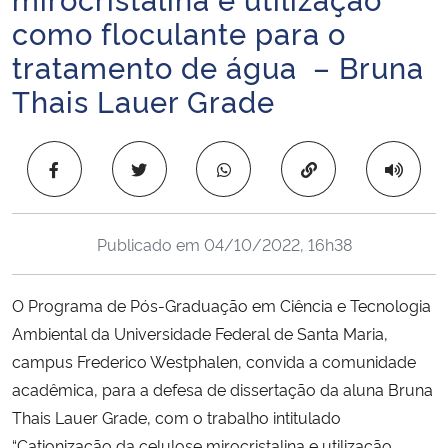
Ministério da Cidadania
como floculante para o
tratamento de água – Bruna
Ministério da Saúde
Thais Lauer Grade
Ministério de Minas e Energia
Copiar para área 
Ministério da Ciência, Tecnologia, Inovações e Comunicações
Ministério do Meio Ambiente
Publicado em
04/10/2022, 16h38
Ministério do Turismo
O Programa de Pós-Graduação em Ciência e Tecnologia
Ambiental da Universidade Federal de Santa Maria,
Ministério do Desenvolvimento Regional
campus Frederico Westphalen, convida a comunidade
acadêmica, para a defesa de dissertação da aluna Bruna
Controladoria-Geral da União
Thais Lauer Grade, com o trabalho intitulado
Ministério da Mulher, da Família e dos Direitos Humanos
“Cationização da celulose mirocristalina e utilização