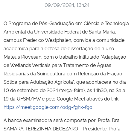
09/09/2024, 13h24
Secretaria-Geral
O Programa de Pós-Graduação em Ciência e Tecnologia
Secretaria de Governo
Ambiental da Universidade Federal de Santa Maria,
campus Frederico Westphalen, convida a comunidade
Gabinete de Segurança Institucional
acadêmica para a defesa de dissertação do aluno
Mateus Piovesan, com o trabalho intitulado “Adaptação
Advocacia-Geral da União
de Wetlands Verticais para Tratamento de Águas
Residuárias da Suinocultura com Retenção da Fração
Banco Central do Brasil
Sólida para Adubação Agrícola”, que acontecerá no dia
10 de setembro de 2024 (terça-feira), às 14h30, na Sala
Planalto
19 da UFSM/FW e pelo Google Meet através do link:
https://meet.google.com/odg-fghx-fgo
.
A banca examinadora será composta por: Profa. Dra.
SAMARA TEREZINHA DECEZARO – Presidente; Profa.