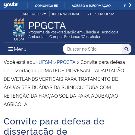
COMUNICA BR
ACESSO À INFORMAÇÃO
PARTI
Casa Civil
LANGUAGES
INTERNATIONAL
SÍTIOS DA UFSM
IR
PPGCTA
PARA
Ministério da Justiça e Segurança Pública
O
Programa de Pós-graduação em Ciência e Tecnologia
Ambiental – Campus Frederico Westphalen
CONTEÚDO
Ministério da Defesa
Buscar no no Sítio
Busca
Busca:
Menu Principal do Sítio
Menu
Busc
Ministério das Relações Exteriores
Você está aqui:
UFSM
>
PPGCTA
>
Convite para defesa
de dissertação de MATEUS PIOVESAN – ADAPTAÇÃO
Ministério da Economia
DE WETLANDS VERTICAIS PARA TRATAMENTO DE
ÁGUAS RESIDUÁRIAS DA SUINOCULTURA COM
Ministério da Infraestrutura
RETENÇÃO DA FRAÇÃO SÓLIDA PARA ADUBAÇÃO
AGRÍCOLA
Ministério da Agricultura, Pecuária e Abastecimento
Convite para defesa de
Início do conteúdo
Ministério da Educação
dissertação de