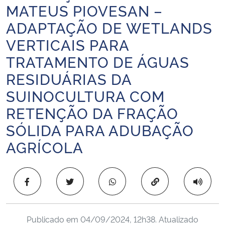
MATEUS PIOVESAN –
Ministério da Cidadania
ADAPTAÇÃO DE WETLANDS
Ministério da Saúde
VERTICAIS PARA
TRATAMENTO DE ÁGUAS
Ministério de Minas e Energia
RESIDUÁRIAS DA
Ministério da Ciência, Tecnologia, Inovações e Comunicações
SUINOCULTURA COM
RETENÇÃO DA FRAÇÃO
Ministério do Meio Ambiente
SÓLIDA PARA ADUBAÇÃO
AGRÍCOLA
Ministério do Turismo
Ministério do Desenvolvimento Regional
Copiar para área 
Controladoria-Geral da União
Publicado em
04/09/2024, 12h38
. Atualizado
Ministério da Mulher, da Família e dos Direitos Humanos