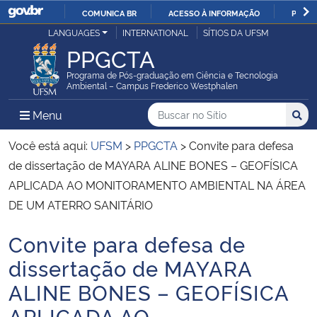
COMUNICA BR
ACESSO À INFORMAÇÃO
PARTI
Casa Civil
LANGUAGES
INTERNATIONAL
SÍTIOS DA UFSM
IR
PPGCTA
PARA
Ministério da Justiça e Segurança Pública
O
Programa de Pós-graduação em Ciência e Tecnologia
Ambiental – Campus Frederico Westphalen
CONTEÚDO
Ministério da Defesa
Buscar no no Sítio
Busca
Busca:
Menu Principal do Sítio
Menu
Busc
Ministério das Relações Exteriores
Você está aqui:
UFSM
>
PPGCTA
>
Convite para defesa
de dissertação de MAYARA ALINE BONES – GEOFÍSICA
Ministério da Economia
APLICADA AO MONITORAMENTO AMBIENTAL NA ÁREA
DE UM ATERRO SANITÁRIO
Ministério da Infraestrutura
Convite para defesa de
Início do conteúdo
Ministério da Agricultura, Pecuária e Abastecimento
dissertação de MAYARA
ALINE BONES – GEOFÍSICA
Ministério da Educação
APLICADA AO