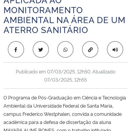
Ministério da Cidadania
MONITORAMENTO
AMBIENTAL NA ÁREA DE UM
Ministério da Saúde
ATERRO SANITÁRIO
Ministério de Minas e Energia
Copiar para área 
Ministério da Ciência, Tecnologia, Inovações e Comunicações
Ministério do Meio Ambiente
Publicado em
07/03/2025, 12h50
. Atualizado
07/03/2025, 12h55
Ministério do Turismo
O Programa de Pós-Graduação em Ciência e Tecnologia
Ministério do Desenvolvimento Regional
Ambiental da Universidade Federal de Santa Maria,
campus Frederico Westphalen, convida a comunidade
Controladoria-Geral da União
acadêmica para a defesa de dissertação da aluna
Ministério da Mulher, da Família e dos Direitos Humanos
MAYARA ALINE BONES, com o trabalho intitulado