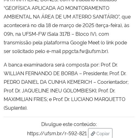
“GEOFÍSICA APLICADA AO MONITORAMENTO
Secretaria-Geral
AMBIENTAL NA ÁREA DE UM ATERRO SANITÁRIO”, que
acontecerá no dia 18 de março de 2025 (terça-feira), às
Secretaria de Governo
09h, na UFSM-FW (Sala 317B – Bloco IV), com
transmissão pela plataforma Google Meet (o link pode
Gabinete de Segurança Institucional
ser solicitado pelo e-mail ppgcta.fw@ufsm.br).
Advocacia-Geral da União
A banca examinadora será composta por: Prof. Dr.
WILLIAN FERNANDO DE BORBA – Presidente; Prof. Dr.
Banco Central do Brasil
PEDRO DANIEL DA CUNHA KEMERICH – Coorientador;
Prof. Dr. JAQUELINE INEU GOLOMBIESKI; Prof. Dr.
Planalto
MAXIMILIAN FRIES; e Prof. Dr. LUCIANO MARQUETTO
(Suplente).
Divulgue este conteúdo:
https://ufsm.br/r-592-821
Copiar