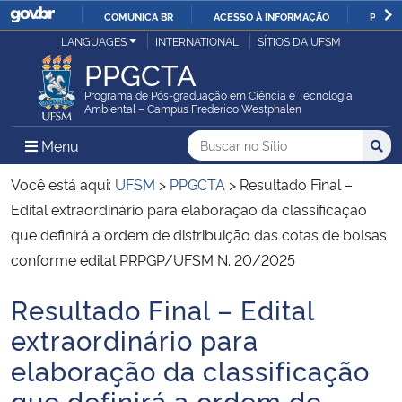
COMUNICA BR
ACESSO À INFORMAÇÃO
PARTI
Casa Civil
LANGUAGES
INTERNATIONAL
SÍTIOS DA UFSM
IR
PPGCTA
PARA
Ministério da Justiça e Segurança Pública
O
Programa de Pós-graduação em Ciência e Tecnologia
Ambiental – Campus Frederico Westphalen
CONTEÚDO
Ministério da Defesa
Buscar no no Sítio
Busca
Busca:
Menu Principal do Sítio
Menu
Busc
Ministério das Relações Exteriores
Você está aqui:
UFSM
>
PPGCTA
>
Resultado Final –
Edital extraordinário para elaboração da classificação
Ministério da Economia
que definirá a ordem de distribuição das cotas de bolsas
conforme edital PRPGP/UFSM N. 20/2025
Ministério da Infraestrutura
Resultado Final – Edital
Início do conteúdo
Ministério da Agricultura, Pecuária e Abastecimento
extraordinário para
elaboração da classificação
Ministério da Educação
que definirá a ordem de