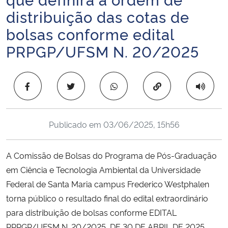
Ministério da Cidadania
distribuição das cotas de
bolsas conforme edital
Ministério da Saúde
PRPGP/UFSM N. 20/2025
Ministério de Minas e Energia
Copiar para área 
Ministério da Ciência, Tecnologia, Inovações e Comunicações
Ministério do Meio Ambiente
Publicado em
03/06/2025, 15h56
Ministério do Turismo
A Comissão de Bolsas do Programa de Pós-Graduação
em Ciência e Tecnologia Ambiental da Universidade
Ministério do Desenvolvimento Regional
Federal de Santa Maria campus Frederico Westphalen
torna público o resultado final do edital extraordinário
Controladoria-Geral da União
para distribuição de bolsas conforme EDITAL
Ministério da Mulher, da Família e dos Direitos Humanos
PRPGP/UFSM N. 20/2025, DE 30 DE ABRIL DE 2025