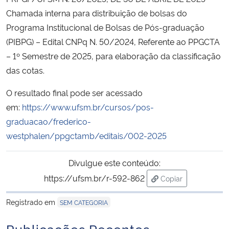
Chamada interna para distribuição de bolsas do
Secretaria-Geral
Programa Institucional de Bolsas de Pós-graduação
(PIBPG) – Edital CNPq N. 50/2024, Referente ao PPGCTA
Secretaria de Governo
– 1º Semestre de 2025, para elaboração da classificação
das cotas.
Gabinete de Segurança Institucional
O resultado final pode ser acessado
Advocacia-Geral da União
em:
https://www.ufsm.br/cursos/pos-
graduacao/frederico-
Banco Central do Brasil
westphalen/ppgctamb/editais/002-2025
Planalto
Divulgue este conteúdo:
https://ufsm.br/r-592-862
Copiar
para área de trans
Registrado em
SEM CATEGORIA
Publicações Recentes