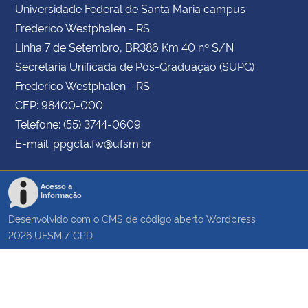
Universidade Federal de Santa Maria campus
Frederico Westphalen - RS
Linha 7 de Setembro, BR386 Km 40 nº S/N
Secretaria Unificada de Pós-Graduação (SUPG)
Frederico Westphalen - RS
CEP: 98400-000
Telefone: (55) 3744-0609
E-mail: ppgcta.fw@ufsm.br
Acesso à
Informação
Desenvolvido com o CMS de código aberto
Wordpress
2026
UFSM
/
CPD