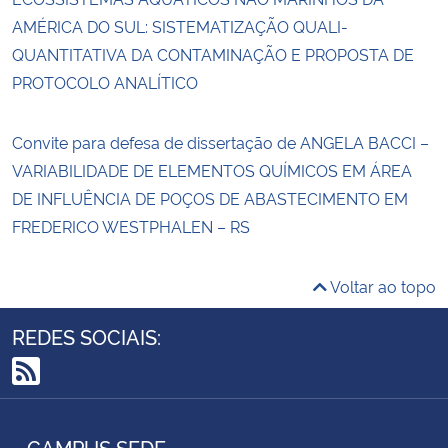
AMÉRICA DO SUL: SISTEMATIZAÇÃO QUALI-
QUANTITATIVA DA CONTAMINAÇÃO E PROPOSTA DE
PROTOCOLO ANALÍTICO
Convite para defesa de dissertação de ANGELA BACCI –
VARIABILIDADE DE ELEMENTOS QUÍMICOS EM ÁREA
DE INFLUÊNCIA DE POÇOS DE ABASTECIMENTO EM
FREDERICO WESTPHALEN – RS
Voltar ao topo
REDES SOCIAIS:
RSS
CAMPUS SEDE