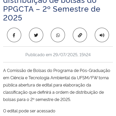
Ministério da Cidadania
PPGCTA – 2º Semestre de
2025
Ministério da Saúde
Ministério de Minas e Energia
Copiar para área 
Ministério da Ciência, Tecnologia, Inovações e Comunicações
Publicado em
29/07/2025, 15h24
Ministério do Meio Ambiente
A Comissão de Bolsas do Programa de Pós-Graduação
Ministério do Turismo
em Ciência e Tecnologia Ambiental da UFSM/FW torna
pública abertura de edital para elaboração da
Ministério do Desenvolvimento Regional
classificação que definirá a ordem de distribuição de
bolsas para o 2º semestre de 2025.
Controladoria-Geral da União
O edital pode ser acessado
Ministério da Mulher, da Família e dos Direitos Humanos