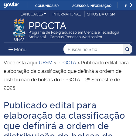
COMUNICA BR
ACESSO À INFORMAÇÃO
PARTI
Casa Civil
LANGUAGES
INTERNATIONAL
SÍTIOS DA UFSM
IR
PPGCTA
PARA
Ministério da Justiça e Segurança Pública
O
Programa de Pós-graduação em Ciência e Tecnologia
Ambiental – Campus Frederico Westphalen
CONTEÚDO
Ministério da Defesa
Buscar no no Sítio
Busca
Busca:
Menu Principal do Sítio
Menu
Busc
Ministério das Relações Exteriores
Você está aqui:
UFSM
>
PPGCTA
>
Publicado edital para
elaboração da classificação que definirá a ordem de
Ministério da Economia
distribuição de bolsas do PPGCTA – 2º Semestre de
2025
Ministério da Infraestrutura
Publicado edital para
Início do conteúdo
Ministério da Agricultura, Pecuária e Abastecimento
elaboração da classificação
que definirá a ordem de
Ministério da Educação
distribuição de bolsas do