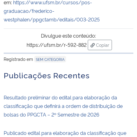
em:
https://www.ufsm.br/cursos/pos-
graduacao/frederico-
Secretaria-Geral
westphalen/ppgctamb/editais/003-2025
Secretaria de Governo
Divulgue este conteúdo:
https://ufsm.br/r-592-882
Copiar
Gabinete de Segurança Institucional
para área de trans
Registrado em
SEM CATEGORIA
Advocacia-Geral da União
Publicações Recentes
Banco Central do Brasil
Planalto
Resultado preliminar do edital para elaboração da
classificação que definirá a ordem de distribuição de
bolsas do PPGCTA – 2º Semestre de 2026
Publicado edital para elaboração da classificação que