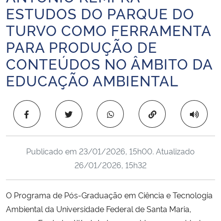
ESTUDOS DO PARQUE DO
Ministério da Cidadania
TURVO COMO FERRAMENTA
Ministério da Saúde
PARA PRODUÇÃO DE
CONTEÚDOS NO ÂMBITO DA
Ministério de Minas e Energia
EDUCAÇÃO AMBIENTAL
Ministério da Ciência, Tecnologia, Inovações e Comunicações
Copiar para área 
Ministério do Meio Ambiente
Ministério do Turismo
Publicado em
23/01/2026, 15h00
. Atualizado
26/01/2026, 15h32
Ministério do Desenvolvimento Regional
Controladoria-Geral da União
O Programa de Pós-Graduação em Ciência e Tecnologia
Ambiental da Universidade Federal de Santa Maria,
Ministério da Mulher, da Família e dos Direitos Humanos