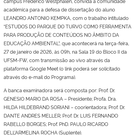
campus Frederico Westphalen, convida a comunidade
acadêmica para a defesa de dissertação do aluno
Secretaria-Geral
LEANDRO ANTONIO KEMPKA, com o trabalho intitulado
“ESTUDOS DO PARQUE DO TURVO COMO FERRAMENTA
Secretaria de Governo
PARA PRODUÇÃO DE CONTEÚDOS NO ÂMBITO DA
EDUCAÇÃO AMBIENTAL”, que acontecerá na terça-feira,
Gabinete de Segurança Institucional
27 de janeiro de 2026, às 09h, na Sala 19 do Bloco II da
UFSM-FW, com transmissão ao vivo através da
Advocacia-Geral da União
plataforma Google Meet (o link poderá ser solicitado
através do e-mail do Programa).
Banco Central do Brasil
A banca examinadora será composta por: Prof. Dr.
Planalto
GENESIO MARIO DA ROSA – Presidente; Profa. Dra.
HILDA HILDEBRAND SORIANI – coorientadora; Prof. Dr.
DANTE ANDRES MELLER; Prof. Dr. LUIS FERNANDO
RABELLO BORGES; Prof. PhD. PAULO RICARDO
DELL’ARMELINA ROCHA (Suplente).