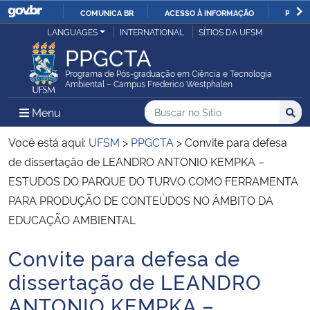
COMUNICA BR
ACESSO À INFORMAÇÃO
PARTI
Casa Civil
LANGUAGES
INTERNATIONAL
SÍTIOS DA UFSM
IR
PPGCTA
PARA
Ministério da Justiça e Segurança Pública
O
Programa de Pós-graduação em Ciência e Tecnologia
Ambiental – Campus Frederico Westphalen
CONTEÚDO
Ministério da Defesa
Buscar no no Sítio
Busca
Busca:
Menu Principal do Sítio
Menu
Busc
Ministério das Relações Exteriores
Você está aqui:
UFSM
>
PPGCTA
>
Convite para defesa
de dissertação de LEANDRO ANTONIO KEMPKA –
Ministério da Economia
ESTUDOS DO PARQUE DO TURVO COMO FERRAMENTA
PARA PRODUÇÃO DE CONTEÚDOS NO ÂMBITO DA
Ministério da Infraestrutura
EDUCAÇÃO AMBIENTAL
Ministério da Agricultura, Pecuária e Abastecimento
Convite para defesa de
Início do conteúdo
dissertação de LEANDRO
Ministério da Educação
ANTONIO KEMPKA –