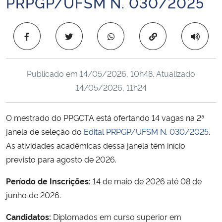
PRPGP/UFSM N. 030/2025
Ministério da Cidadania
Copiar para área 
Ministério da Saúde
Ministério de Minas e Energia
Publicado em
14/05/2026, 10h48
. Atualizado
14/05/2026, 11h24
Ministério da Ciência, Tecnologia, Inovações e Comunicações
Ministério do Meio Ambiente
O mestrado do PPGCTA está ofertando 14 vagas na 2ª
janela de seleção do
Edital PRPGP/UFSM N. 030/2025
.
Ministério do Turismo
As atividades acadêmicas dessa janela têm início
previsto para agosto de 2026.
Ministério do Desenvolvimento Regional
Período de Inscrições:
14 de maio de 2026 até 08 de
Controladoria-Geral da União
junho de 2026.
Candidatos:
Diplomados em curso superior em
Ministério da Mulher, da Família e dos Direitos Humanos