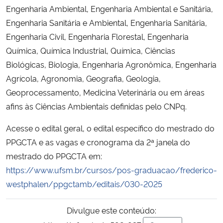
Engenharia Ambiental, Engenharia Ambiental e Sanitária,
Engenharia Sanitária e Ambiental, Engenharia Sanitária,
Secretaria-Geral
Engenharia Civil, Engenharia Florestal, Engenharia
Química, Química Industrial, Química, Ciências
Secretaria de Governo
Biológicas, Biologia, Engenharia Agronômica, Engenharia
Gabinete de Segurança Institucional
Agrícola, Agronomia, Geografia, Geologia,
Geoprocessamento, Medicina Veterinária ou em áreas
Advocacia-Geral da União
afins às Ciências Ambientais definidas pelo CNPq.
Acesse o edital geral, o edital específico do mestrado do
Banco Central do Brasil
PPGCTA e as vagas e cronograma da 2ª janela do
mestrado do PPGCTA em:
Planalto
https://www.ufsm.br/cursos/pos-graduacao/frederico-
westphalen/ppgctamb/editais/030-2025
Divulgue este conteúdo: