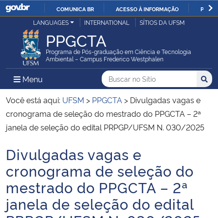
COMUNICA BR
ACESSO À INFORMAÇÃO
PARTI
Casa Civil
LANGUAGES
INTERNATIONAL
SÍTIOS DA UFSM
IR
PPGCTA
PARA
Ministério da Justiça e Segurança Pública
O
Programa de Pós-graduação em Ciência e Tecnologia
Ambiental – Campus Frederico Westphalen
CONTEÚDO
Ministério da Defesa
Buscar no no Sítio
Busca
Busca:
Menu Principal do Sítio
Menu
Busc
Ministério das Relações Exteriores
Você está aqui:
UFSM
>
PPGCTA
>
Divulgadas vagas e
cronograma de seleção do mestrado do PPGCTA – 2ª
Ministério da Economia
janela de seleção do edital PRPGP/UFSM N. 030/2025
Divulgadas vagas e
Ministério da Infraestrutura
Início do conteúdo
cronograma de seleção do
Ministério da Agricultura, Pecuária e Abastecimento
mestrado do PPGCTA – 2ª
janela de seleção do edital
Ministério da Educação