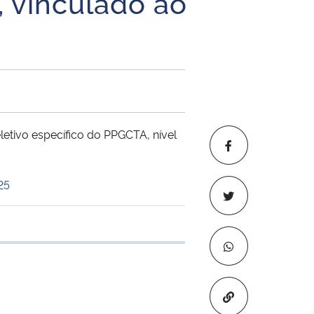
, vinculado ao
letivo específico do PPGCTA, nível
25
 transferência
Copiar para áre