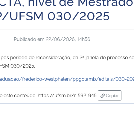
CTA, nível de Mestrado
PGP/UFSM 030/2025
Publicado em
22/06/2026, 14h56
 após período de reconsideração, da 2ª janela do processo se
/UFSM 030/2025.
raduacao/frederico-westphalen/ppgctamb/editais/030-20
e este conteúdo:
https://ufsm.br/r-592-945
Copiar
para área de