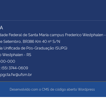
TA
dade Federal de Santa Maria campus Frederico Westphalen -
 de Setembro, BR386 Km 40 nº S/N
ia Unificada de Pós-Graduação (SUPG)
o Westphalen - RS
400-000
: (55) 3744-0609
ppgcta.fw@ufsm.br
Desenvolvido com o CMS de código aberto
Wordpress