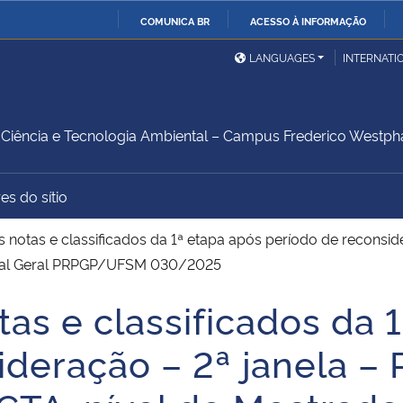
COMUNICA BR
ACESSO À INFORMAÇÃO
Ministério da Defesa
Ministério das Relações
Mini
IR
LANGUAGES
INTERNATI
Exteriores
PARA
O
Ministério da Cidadania
Ministério da Saúde
Mini
CONTEÚDO
iência e Tecnologia Ambiental – Campus Frederico Westph
es do sítio
Ministério do
Controladoria-Geral da
Mini
Desenvolvimento Regional
União
Famí
 notas e classificados da 1ª etapa após período de reconside
Hum
dital Geral PRPGP/UFSM 030/2025
as e classificados da 
Advocacia-Geral da União
Banco Central do Brasil
Plan
deração – 2ª janela – 