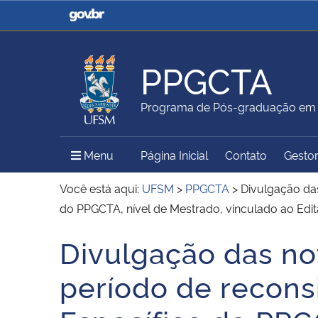
Casa Civil
Ministério da Justiça e
Segurança Pública
PPGCTA
Ministério da Agricultura,
Ministério da Educação
Programa de Pós-graduação em C
Pecuária e Abastecimento
Menu Principal do Sítio
Menu
Página Inicial
Contato
Gestor
Ministério do Meio Ambiente
Ministério do Turismo
Você está aqui:
UFSM
>
PPGCTA
>
Divulgação das
do PPGCTA, nível de Mestrado, vinculado ao E
Divulgação das not
Secretaria de Governo
Gabinete de Segurança
Início do conteúdo
Institucional
período de reconsi