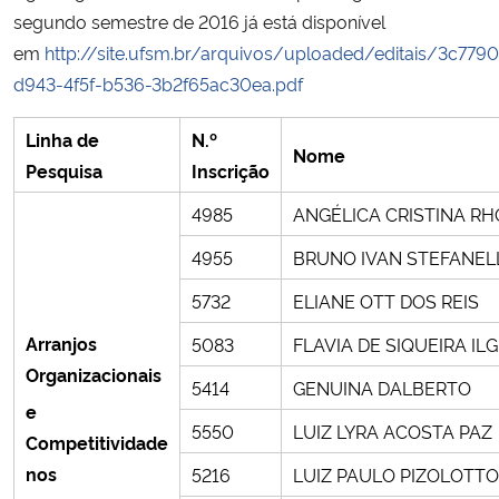
segundo semestre de 2016 já está disponível
Ministério da Cidadania
em
http://site.ufsm.br/arquivos/uploaded/editais/3c779
Ministério da Saúde
d943-4f5f-b536-3b2f65ac30ea.pdf
Linha de
N.º
Ministério de Minas e Energia
Nome
Pesquisa
Inscrição
Ministério da Ciência, Tecnologia, Inovações e Comunicações
4985
ANGÉLICA CRISTINA R
4955
BRUNO IVAN STEFANEL
Ministério do Meio Ambiente
5732
ELIANE OTT DOS REIS
Ministério do Turismo
Arranjos
5083
FLAVIA DE SIQUEIRA IL
Organizacionais
Ministério do Desenvolvimento Regional
5414
GENUINA DALBERTO
e
5550
LUIZ LYRA ACOSTA PAZ
Controladoria-Geral da União
Competitividade
nos
5216
LUIZ PAULO PIZOLOTT
Ministério da Mulher, da Família e dos Direitos Humanos