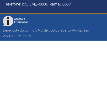
Telefone: (55) 3742-8800 Ramal: 8867
Acesso à
Informação
Desenvolvido com o CMS de código aberto
Wordpress
2026
UFSM
/
CPD