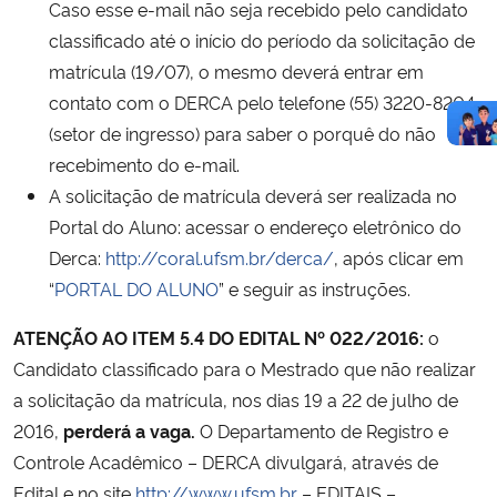
Caso esse e-mail não seja recebido pelo candidato
classificado até o início do período da solicitação de
matrícula (19/07), o mesmo deverá entrar em
contato com o DERCA pelo telefone (55) 3220-8204
(setor de ingresso) para saber o porquê do não
recebimento do e-mail.
A solicitação de matrícula deverá ser realizada no
Portal do Aluno: acessar o endereço eletrônico do
Derca:
http://coral.ufsm.br/derca/
, após clicar em
“
PORTAL DO ALUNO
” e seguir as instruções.
ATENÇÃO AO ITEM 5.4 DO EDITAL Nº 022/2016:
o
Candidato classificado para o Mestrado que não realizar
a solicitação da matrícula, nos dias 19 a 22 de julho de
2016,
perderá a vaga.
O Departamento de Registro e
Controle Acadêmico – DERCA divulgará, através de
Edital e no site
http://www.ufsm.br
– EDITAIS –