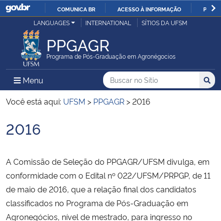
COMUNICA BR
ACESSO À INFORMAÇÃO
PARTI
Casa Civil
LANGUAGES
INTERNATIONAL
SÍTIOS DA UFSM
IR
PARA
PPGAGR
Ministério da Justiça e Segurança Pública
O
Programa de Pós-Graduação em Agronégocios
CONTEÚDO
Ministério da Defesa
Buscar no no Sítio
Busca
Busca:
Menu Principal do Sítio
Menu
Busc
Ministério das Relações Exteriores
Você está aqui:
UFSM
>
PPGAGR
>
2016
2016
Ministério da Economia
Início do conteúdo
Ministério da Infraestrutura
A Comissão de Seleção do PPGAGR/UFSM divulga, em
conformidade com o Edital nº 022/UFSM/PRPGP, de 11
Ministério da Agricultura, Pecuária e Abastecimento
de maio de 2016, que a relação final dos candidatos
classificados no Programa de Pós-Graduação em
Ministério da Educação
Agronegócios, nível de mestrado, para ingresso no