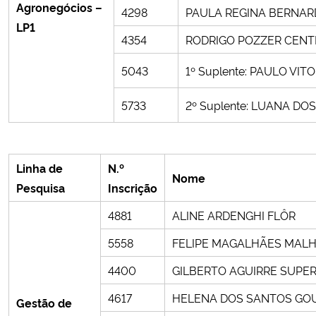
Agronegócios –
4298
PAULA REGINA BERNAR
LP1
Secretaria-Geral
4354
RODRIGO POZZER CEN
5043
1º Suplente: PAULO VI
Secretaria de Governo
5733
2º Suplente: LUANA D
Gabinete de Segurança Institucional
Advocacia-Geral da União
Linha de
N.º
Nome
Banco Central do Brasil
Pesquisa
Inscrição
4881
ALINE ARDENGHI FLÔR
Planalto
5558
FELIPE MAGALHÃES MALH
4400
GILBERTO AGUIRRE SUPER
4617
HELENA DOS SANTOS GO
Gestão de