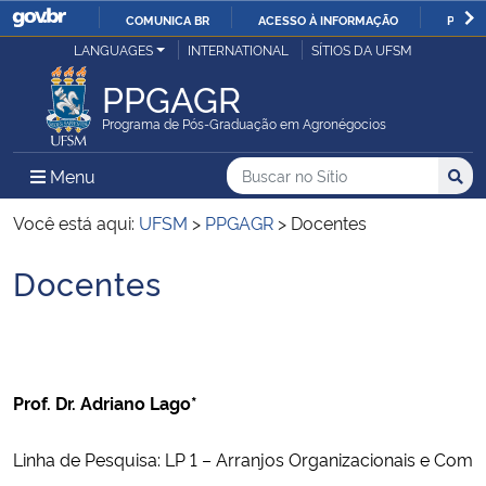
COMUNICA BR
ACESSO À INFORMAÇÃO
PARTI
Casa Civil
LANGUAGES
INTERNATIONAL
SÍTIOS DA UFSM
IR
PARA
PPGAGR
Ministério da Justiça e Segurança Pública
O
Programa de Pós-Graduação em Agronégocios
CONTEÚDO
Ministério da Defesa
Buscar no no Sítio
Busca
Busca:
Menu Principal do Sítio
Menu
Busc
Ministério das Relações Exteriores
Você está aqui:
UFSM
>
PPGAGR
>
Docentes
Docentes
Ministério da Economia
Início do conteúdo
Ministério da Infraestrutura
Ministério da Agricultura, Pecuária e Abastecimento
Prof. Dr. Adriano Lago*
Ministério da Educação
Linha de Pesquisa: LP 1 – Arranjos Organizacionais e Comp