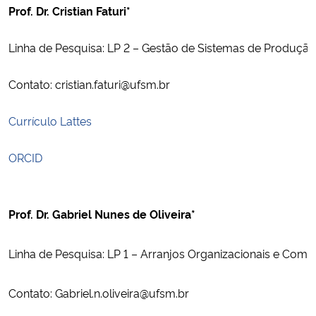
Prof. Dr. Cristian Faturi*
Secretaria-Geral
Linha de Pesquisa: LP 2 – Gestão de Sistemas de Produção
Secretaria de Governo
Contato: cristian.faturi@ufsm.br
Gabinete de Segurança Institucional
Currículo Lattes
Advocacia-Geral da União
ORCID
Banco Central do Brasil
Prof. Dr. Gabriel Nunes de Oliveira*
Planalto
Linha de Pesquisa: LP 1 – Arranjos Organizacionais e Comp
Contato: 
Gabriel.n.oliveira@ufsm.br