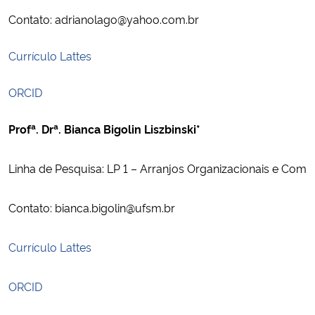
Ministério da Cidadania
Contato: adrianolago@yahoo.com.br
Ministério da Saúde
Currículo Lattes 
Ministério de Minas e Energia
ORCID
Ministério da Ciência, Tecnologia, Inovações e Comunicações
Profª. Drª. Bianca Bigolin Liszbinski*
Ministério do Meio Ambiente
Linha de Pesquisa: LP 1 – Arranjos Organizacionais e Comp
Ministério do Turismo
Contato: bianca.bigolin@ufsm.br
Ministério do Desenvolvimento Regional
Currículo Lattes 
Controladoria-Geral da União
ORCID
Ministério da Mulher, da Família e dos Direitos Humanos