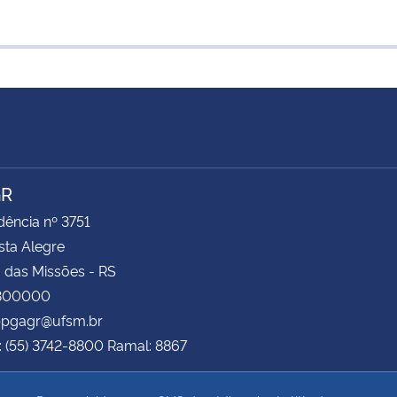
GR
ência nº 3751
ista Alegre
 das Missões - RS
8300000
 ppgagr@ufsm.br
: (55) 3742-8800 Ramal: 8867