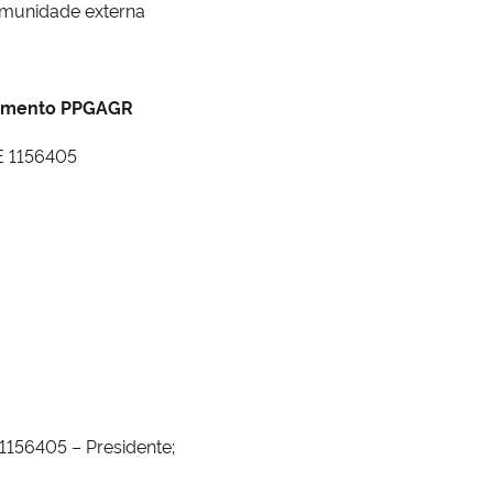
munidade externa
iamento PPGAGR
E 1156405
1156405 – Presidente;