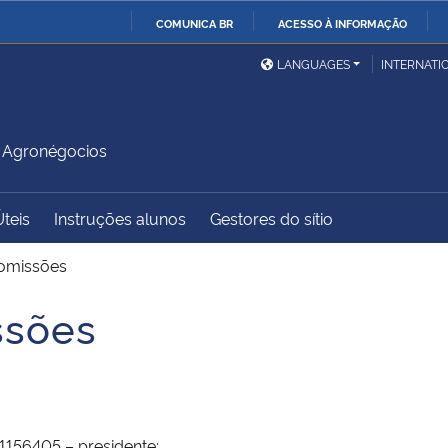
COMUNICA BR
ACESSO À INFORMAÇÃO
Ministério da Defesa
Ministério das Relações
Mini
IR
LANGUAGES
INTERNATI
Exteriores
PARA
O
Ministério da Cidadania
Ministério da Saúde
Mini
CONTEÚDO
 Agronégocios
Úteis
Instruções alunos
Gestores do sítio
Ministério do
Controladoria-Geral da
Mini
Desenvolvimento Regional
União
Famí
Comissões
Hum
ssões
Advocacia-Geral da União
Banco Central do Brasil
Plan
1156405 – presidente;