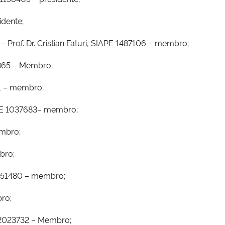
idente;
– Prof. Dr. Cristian Faturi, SIAPE 1487106 – membro;
12365 – Membro;
91 – membro;
IAPE 1037683– membro;
embro;
bro;
 1651480 – membro;
bro;
 2023732 – Membro;