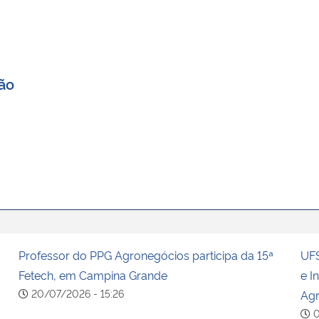
ão
Professor do PPG Agronegócios participa da 15ª
UFS
Fetech, em Campina Grande
e I
20/07/2026 - 15:26
Agr
0