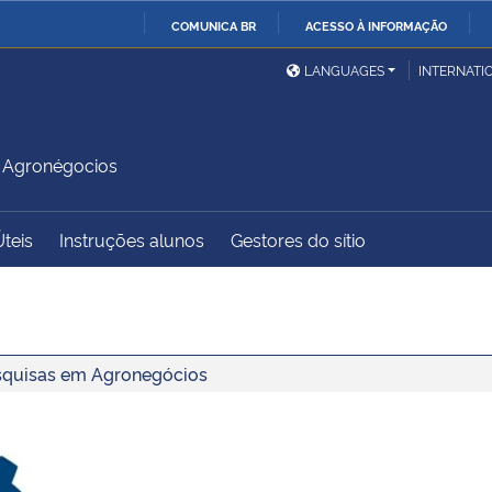
COMUNICA BR
ACESSO À INFORMAÇÃO
Ministério da Defesa
Ministério das Relações
Mini
IR
LANGUAGES
INTERNATI
Exteriores
PARA
O
Ministério da Cidadania
Ministério da Saúde
Mini
CONTEÚDO
 Agronégocios
Úteis
Instruções alunos
Gestores do sítio
Ministério do
Controladoria-Geral da
Mini
Desenvolvimento Regional
União
Famí
Hum
Pesquisas em Agronegócios
Advocacia-Geral da União
Banco Central do Brasil
Plan