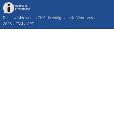
Acesso à
Informação
Desenvolvido com o CMS de código aberto
Wordpress
2026
UFSM
/
CPD