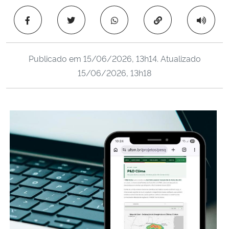
Ministério da Cidadania
Copiar para área 
Ministério da Saúde
Publicado em
15/06/2026, 13h14
. Atualizado
Ministério de Minas e Energia
15/06/2026, 13h18
Ministério da Ciência, Tecnologia, Inovações e Comunicações
Ministério do Meio Ambiente
Ministério do Turismo
Ministério do Desenvolvimento Regional
Controladoria-Geral da União
Ministério da Mulher, da Família e dos Direitos Humanos