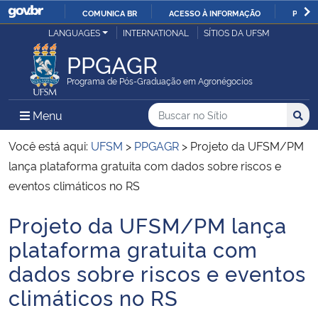
COMUNICA BR
ACESSO À INFORMAÇÃO
PARTI
Casa Civil
LANGUAGES
INTERNATIONAL
SÍTIOS DA UFSM
IR
PARA
PPGAGR
Ministério da Justiça e Segurança Pública
O
Programa de Pós-Graduação em Agronégocios
CONTEÚDO
Ministério da Defesa
Buscar no no Sítio
Busca
Busca:
Menu Principal do Sítio
Menu
Busc
Ministério das Relações Exteriores
Você está aqui:
UFSM
>
PPGAGR
>
Projeto da UFSM/PM
lança plataforma gratuita com dados sobre riscos e
Ministério da Economia
eventos climáticos no RS
Projeto da UFSM/PM lança
Ministério da Infraestrutura
Início do conteúdo
plataforma gratuita com
Ministério da Agricultura, Pecuária e Abastecimento
dados sobre riscos e eventos
climáticos no RS
Ministério da Educação